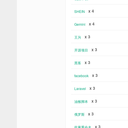
x 4
SHEIN
x 4
Gemini
x 3
王兴
x 3
开源项目
x 3
黑客
x 3
facebook
x 3
Laravel
x 3
油猴脚本
x 3
俄罗斯
x 3
批量重命名