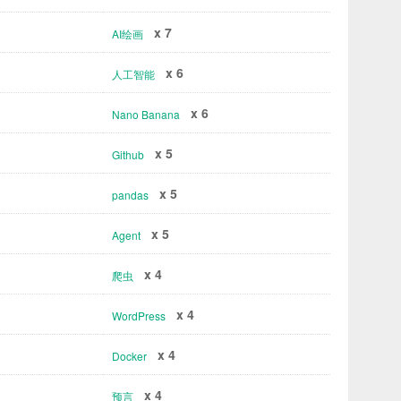
x 7
AI绘画
x 6
人工智能
x 6
Nano Banana
x 5
Github
x 5
pandas
x 5
Agent
x 4
爬虫
x 4
WordPress
x 4
Docker
x 4
预言