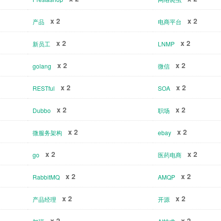
x 2
x 2
产品
电商平台
x 2
x 2
新员工
LNMP
x 2
x 2
golang
微信
x 2
x 2
RESTful
SOA
x 2
x 2
Dubbo
职场
x 2
x 2
微服务架构
ebay
x 2
x 2
go
医药电商
x 2
x 2
RabbitMQ
AMQP
x 2
x 2
产品经理
开源
x 2
x 2