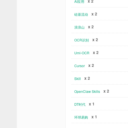
x 2
AI应用
x 2
硅基流动
x 2
浪浪山
x 2
OCR识别
x 2
Umi-OCR
x 2
Cursor
x 2
Skill
x 2
OpenClaw Skills
x 1
DT时代
x 1
环球易购