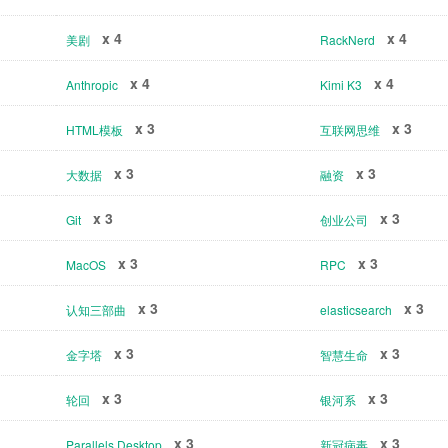
x 4
x 4
美剧
RackNerd
x 4
x 4
Anthropic
Kimi K3
x 3
x 3
HTML模板
互联网思维
x 3
x 3
大数据
融资
x 3
x 3
Git
创业公司
x 3
x 3
MacOS
RPC
x 3
x 3
认知三部曲
elasticsearch
x 3
x 3
金字塔
智慧生命
x 3
x 3
轮回
银河系
x 3
x 3
Parallels Desktop
新冠病毒