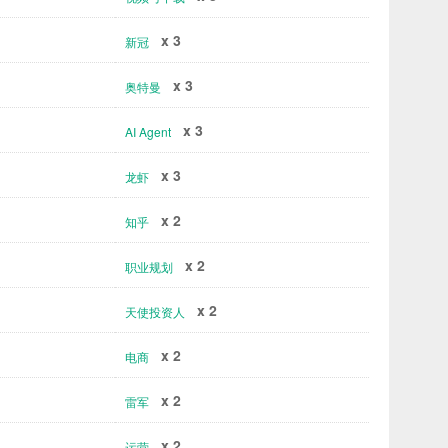
x 3
新冠
x 3
奥特曼
x 3
AI Agent
x 3
龙虾
x 2
知乎
x 2
职业规划
x 2
天使投资人
x 2
电商
x 2
雷军
x 2
运营