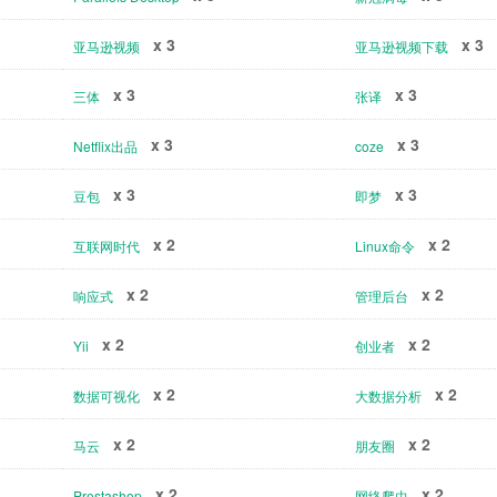
x 3
x 3
亚马逊视频
亚马逊视频下载
x 3
x 3
三体
张译
x 3
x 3
Netflix出品
coze
x 3
x 3
豆包
即梦
x 2
x 2
互联网时代
Linux命令
x 2
x 2
响应式
管理后台
x 2
x 2
Yii
创业者
x 2
x 2
数据可视化
大数据分析
x 2
x 2
马云
朋友圈
x 2
x 2
Prestashop
网络爬虫