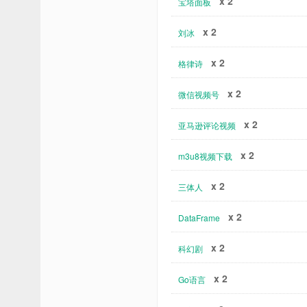
x 2
宝塔面板
x 2
刘冰
x 2
格律诗
x 2
微信视频号
x 2
亚马逊评论视频
x 2
m3u8视频下载
x 2
三体人
x 2
DataFrame
x 2
科幻剧
x 2
Go语言