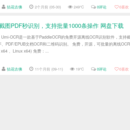
拈花古佛
2个月前 (05-30)
249℃
0评论
0
喜欢
器，截图PDF秒识别，支持批量1000条操作 网盘下载
具 Umi-OCR是一款基于PaddleOCR的免费开源离线OCR识别软件，支持
、PDF/EPUB文档OCR和二维码识别。 免费，开源，可批量的离线OCR
64 、Linux x64) 免费：...
拈花古佛
11个月前 (09-11)
19℃
0评论
0
喜欢