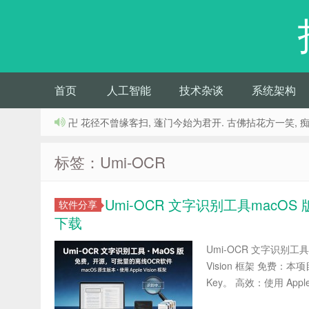
首页
人工智能
技术杂谈
系统架构
卍 花径不曾缘客扫, 蓬门今始为君开. 古佛拈花方一笑, 
标签：Umi-OCR
Umi-OCR 文字识别工具macO
软件分享
下载
Umi-OCR 文字识别工具
Vision 框架 免费
Key。 高效：使用 Apple