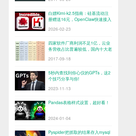
白嫖Kimi-k2.5指南：硅基流动注
册赠送16元，OpenClaw快速接入
Kimi-k2.5
2026-02-23
四家软件厂商利润不足1亿，云业
务营收占比普遍较低，国内十大老
牌软件厂商财报解析
2017-09-18
5秒内查找到你心仪的GPTs，这2
个技巧分享与你!
2023-11-13
Pandas表格样式设置，超好看！
2024-01-04
Pyspider把抓取的结果存入mysql