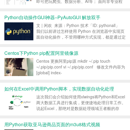
即可把玩爬虫、数据分析、AI等； 面向非专业程
序员，减少学习编码技能的时间； 轻松保存和重
用代码。 1、安装 在终端操作，输入以下命令
Python自动操作GUI神器–PyAutoGUI 解放双手
行，安装vi...
文 | 闲欢 来源：Python 技术「ID: pythonall」
我们以前讲过怎样使用 Python 在浏览器中实现页
面自动化操作，不管用哪种方式实现，都是通过定
位页面中的元素来进行相应的操作。 今天我们来
聊一聊如何在桌面实现自动化操作。与浏览器页面
Centos下Python pip配置阿里镜像源
自动化...
Centos 更换阿里pip源 mkdir ~/.pip touch
~/.pip/pip.conf vi ~/.pip/pip.conf 修改文件内容为
[global] index-
url=https://mirrors.aliyun.com/pypi/s...
如何在Excel中调用Python脚本，实现数据自动化处理
这次我们会介绍如何使用xlwings将Python和Excel
两大数据工具进行集成，更便捷地处理日常工作。
说起Excel，那绝对是数据处理领域王者般的存
在，尽管已经诞生三十多年了，现在全球仍有7.5
亿忠实用户，而作为网红语言的Python，也仅仅
用Python获取亚马逊商品页面的m3u8格式视频
只有700万的开发人员。 Exc...