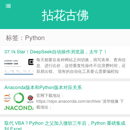
拈花古佛
标签：Python
37.1k Star！DeepSeek自动操作浏览器，太牛了！
每天都要在各种网站之间切换，填写表单、查询信
息、进行比价，这些重复性操作不仅浪费时间，还
容易出错。 现有的自动化工具要么需要编程知
识，要么功能有限，让我们这些普通技术小白望而
却步。 最近发现了一个名为 Browser Use 的开源
Anaconda版本和Python版本对应关系
项目，它能让 AI 直接控制浏览器，完成各种复
杂...
官网下载地址：
https://repo.anaconda.com/archive/ 清华镜像 下
载地址：
https://mirrors.tuna.tsinghua.edu.cn/anaconda/arch
anaconda3版本 基础python版本 ...
取代 VBA？Python 之父加入微软三年后，Python 重磅集成
到 Excel