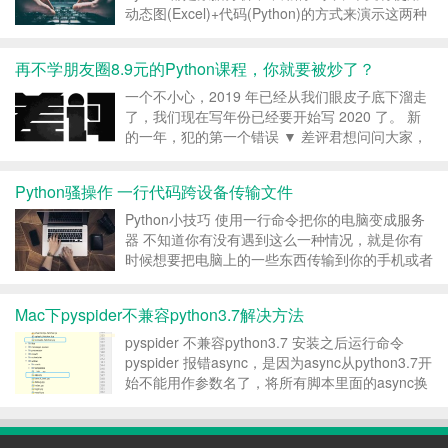
动态图(Excel)+代码(Python)的方式来演示这两种
工具是如何实现数据的读取、生成、计算、修改、
统计、抽样、查找、可视化、存储等数据处理中的
再不学朋友圈8.9元的Python课程，你就要被炒了？
常用操作...
一个不小心，2019 年已经从我们眼皮子底下溜走
了，我们现在写年份已经要开始写 2020 了。 新
的一年，犯的第一个错误 ▼ 差评君想问问大家，
2019 年里的哪些朋友圈广告，让大家印象比较深
刻？ 可能有的差友在这一年里看到了交友广告、
Python骚操作 一行代码跨设备传输文件
婚庆广告，也有的差友可能看到了那条套着奥...
Python小技巧 使用一行命令把你的电脑变成服务
器 不知道你有没有遇到这么一种情况，就是你有
时候想要把电脑上的一些东西传输到你的手机或者
Pad ，你要么需要使用数据线连接到电脑，有时
候还要装各种驱动才可以进行数据传输，要么需要
Mac下pyspider不兼容python3.7解决方法
借助第三方的工具，在局域网上传输，还有就是使
用...
pyspider 不兼容python3.7 安装之后运行命令
pyspider 报错async，是因为async从python3.7开
始不能用作参数名了，将所有脚本里面的async换
一个名字即可。 找到报错的文件将其中的async全
部替换为自定义的变量名，比如说async1 我一...