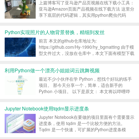
上篇博客写了亚马逊产品页视频在线下载小工具：
亚马逊Amazon页面产品视频在线下载方法 这里分
享下底层的代码逻辑，其实用python爬虫代码
（网上有m3u8视频抓取代码）即可实现，一起来
看看吧。 打开视频页面：
Python实现照片的人物背景替换，精细到发丝
https://www.amazon.com/vdp...
前言 本文的github仓库地址为:
https://github.com/Hy-1990/hy_bgmatting 由于模
型文件过大，没放在仓库中，本文下面有模型下载
地址。 项目结构 我们先看一下项目的结构，如
图： 其中，model文件夹放的是模型文件，模型
利用Python做一个漂亮小姐姐词云跳舞视频
文件的下载地址为：...
最近不少小伙伴在学 Python，想找个好玩的练手
项目。 那今天分享一个，简单，适合新手的
Python 小项目。 以下是原文： 本文将以哔哩哔
哩–乘风破浪视频为例，you-get下载视频，同时利
用python爬取B站视频弹幕，并利用opencv对视频
Jupyter Notebook使用tqdm显示进度条
进行分割，百度AI进行人像...
Jupyter Notebook在要做的项目里面有个需要显示
进度条，使用 tqdm 是一个比较方便的方法。
Tqdm 是一个快速，可扩展的Python进度条模
块，可以在 Python 长循环中添加一个进度提示信