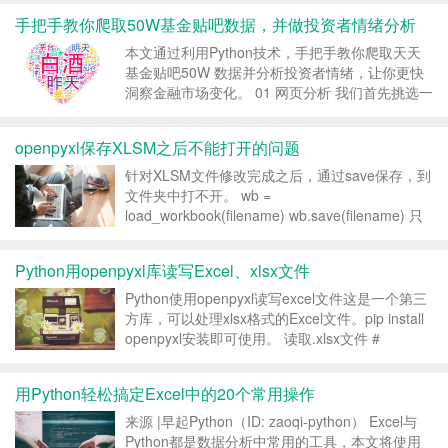
息，用户只需要封装任意的迭代器
手把手教你爬取50W基金贴吧数据，并做投资者情绪分析
tqdm(iterator)。 TQD...
本文通过利用Python技术，手把手教你爬取天天
基金贴吧50W 数据并分析投资者情绪，让你更快
洞察金融市场变化。 01 网页分析 我们首先挑选一
只白酒基金，看看这只基金贴吧的数据，网址及网
页内容如下：
openpyxl保存XLSM之后不能打开的问题
http://guba.eastmoney.com/list,of161725...
针对XLSM文件修改完成之后，通过save保存，到
文件夹中打不开。 wb =
load_workbook(filename) wb.save(filename) 只
需要在wb = load_workbook(filename)后加上
keep_vba=True就能解决...
Python用openpyxl库读写Excel、xlsx文件
Python使用openpyxl读写excel文件这是一个第三
方库，可以处理xlsx格式的Excel文件。pip install
openpyxl安装即可使用。 读取.xlsx文件 #
coding=utf-8 from openpyxl import load_...
用Python轻松搞定Excel中的20个常用操作
来源 |早起Python（ID: zaoqi-python） Excel与
Python都是数据分析中常用的工具，本文将使用