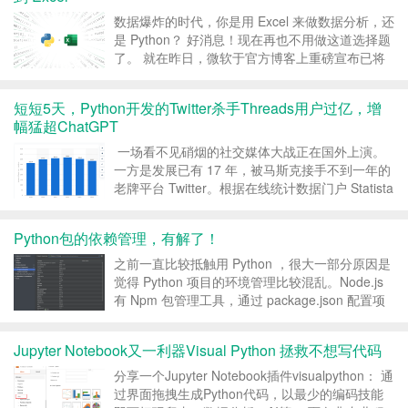
数据爆炸的时代，你是用 Excel 来做数据分析，还
是 Python？ 好消息！现在再也不用做这道选择题
了。 就在昨日，微软于官方博客上重磅宣布已将
Python 原生集成到 Excel 公共预览版中，这将允
许数据分析师、工程师、营销人员亦或是学习数据
短短5天，Python开发的Twitter杀手Threads用户过亿，增
科学的学生都可以直接使用 P...
幅猛超ChatGPT
一场看不见硝烟的社交媒体大战正在国外上演。
一方是发展已有 17 年，被马斯克接手不到一年的
老牌平台 Twitter。根据在线统计数据门户 Statista
的数据显示，截至 2022 年 12 月，全球 Twitter
用户估计为 3.68 亿。预计到 2024 年，这一数
Python包的依赖管理，有解了！
字...
之前一直比较抵触用 Python ，很大一部分原因是
觉得 Python 项目的环境管理比较混乱。Node.js
有 Npm 包管理工具，通过 package.json 配置项
目依赖，最多再通过 nvm 来进行环境切换；Java
有 Maven Gradle 来进行包管理和项目依赖...
Jupyter Notebook又一利器Visual Python 拯救不想写代码
分享一个Jupyter Notebook插件visualpython： 通
过界面拖拽生成Python代码，以最少的编码技能