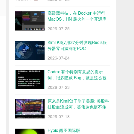
高级黑科技，在 Docker 中运行
MacOS，HN 最火的一个开源库
Docker OSX
2026-07-25
Kimi K3仅用27分钟发现Redis服
务器零日漏洞附POC
2026-07-24
Codex 有个特别有意思的提示
词，很多隐藏 Bug，就是这么被
挖出来的
2026-07-23
原来是KimiK3干崩了美股: 美股科
技股血流成河，英伟达也挺不住
了？
2026-07-18
Hypic 醒图国际版