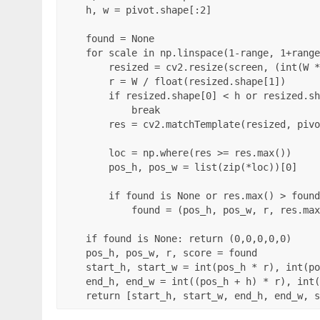
    h, w = pivot.shape[:2]

    found = None

    for scale in np.linspace(1-range, 1+range, num)[::-1]:

        resized = cv2.resize(screen, (int(W * scale), int(H * scale)))

        r = W / float(resized.shape[1])

        if resized.shape[0] < h or resized.shape[1] < w:

            break

        res = cv2.matchTemplate(resized, pivot, cv2.TM_CCOEFF_NORMED)

        loc = np.where(res >= res.max())

        pos_h, pos_w = list(zip(*loc))[0]

        if found is None or res.max() > found[-1]:

            found = (pos_h, pos_w, r, res.max())

    if found is None: return (0,0,0,0,0)

    pos_h, pos_w, r, score = found

    start_h, start_w = int(pos_h * r), int(pos_w * r)

    end_h, end_w = int((pos_h + h) * r), int((pos_w + w) * r)

    return [start_h, start_w, end_h, end_w, 