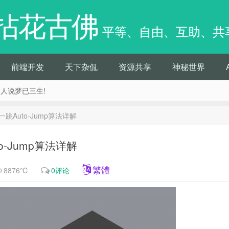
拈花古佛
平等、自由、互助、共
前端开发
天下杂侃
资源共享
神秘世界
痴人说梦已三生!
跳Auto-Jump算法详解
o-Jump算法详解
繁體
8876℃
0评论