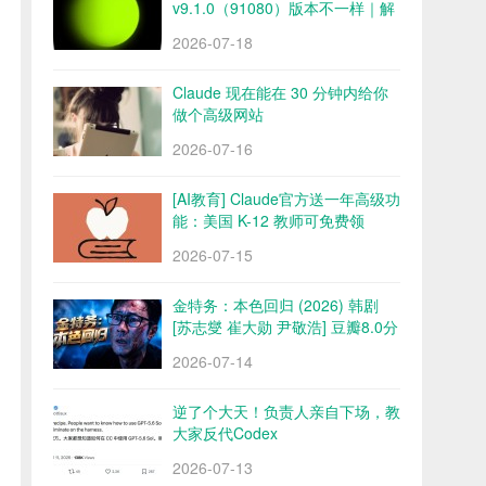
v9.1.0（91080）版本不一样｜解
锁会员 永久会员 网盘下载
2026-07-18
Claude 现在能在 30 分钟内给你
做个高级网站
2026-07-16
[AI教育] Claude官方送一年高级功
能：美国 K-12 教师可免费领
2026-07-15
金特务：本色回归 (2026) 韩剧
[苏志燮 崔大勋 尹敬浩] 豆瓣8.0分
百度/夸克网盘
2026-07-14
逆了个大天！负责人亲自下场，教
大家反代Codex
2026-07-13