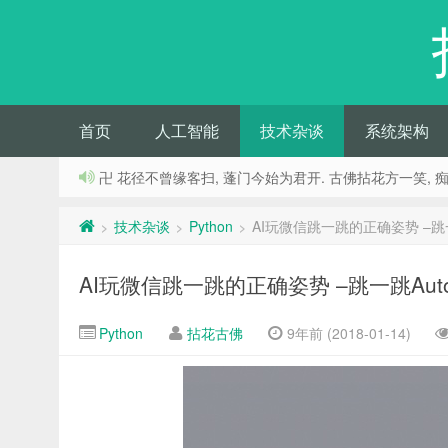
首页
人工智能
技术杂谈
系统架构
卍 花径不曾缘客扫, 蓬门今始为君开. 古佛拈花方一笑, 
技术杂谈
Python
AI玩微信跳一跳的正确姿势 –跳一
>
>
>
AI玩微信跳一跳的正确姿势 –跳一跳Aut
Python
拈花古佛
9年前 (2018-01-14)