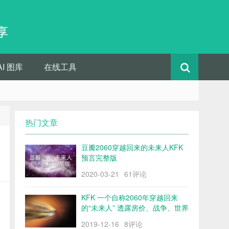
享
AI 图库
在线工具
热门文章
豆瓣2060穿越回来的未来人KFK
预言完整版
2020-03-21
61评论
KFK 一个自称2060年穿越回来
的“未来人” 透露房价、战争、世界
格局……
2019-12-16
8评论