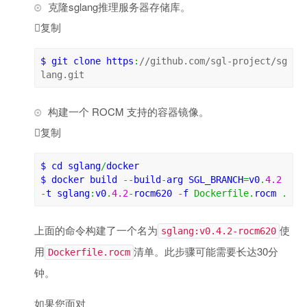
克隆sglang推理服务器存储库。

复制
$ 
git clone https
:
//github.com/sgl-project/sg
lang.git
构建一个 ROCM 支持的容器镜像。

复制
$ 
cd
 sglang
/
$ 
docker build 
--
build
-
arg 
SGL_BRANCH
=
v0
.
4.2
-
t sglang
:
v0
.
4.2
-
rocm620 
-
f 
Dockerfile
.
rocm 
.
上面的命令构建了一个名为
使
sglang:v0.4.2-rocm620
用
清单。此步骤可能需要长达30分
Dockerfile.rocm
钟。
如果您面对