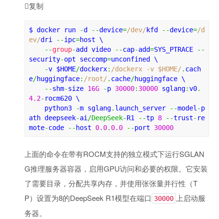

复制
$ 
docker run 
-
d 
--
device
=
/dev/
kfd 
--
device
=
/d
ev/
dri 
--
ipc
=
host 
\
--
group
-
add video 
--
cap
-
add
=
SYS_PTRACE 
--
security
-
opt 
seccomp
=
unconfined 
\
-
v 
$HOME
/
dockerx
:
/dockerx -v 
$HOME
/
.
cach
e
/
huggingface
:
/root/
.
cache
/
huggingface 
\
--
shm
-
size 
16G
-
p 
30000
:
30000
 sglang
:
v0
.
4.2
-
rocm620 
\
    python3 
-
m sglang
.
launch_server 
--
model
-
p
ath deepseek
-
ai
/
DeepSeek
-
R1 
--
tp 
8
--
trust
-
re
mote
-
code 
--
host 
0
.0
.
0.0
--
port 
30000
上面的命令在带有ROCM支持的独立模式下运行SGLAN
G推理服务器容器，启用GPU访问和必要的权限。它安装
了需要目录，分配共享内存，并使用张张量并行性（T
P）设置为8的DeepSeek R1模型在端口
上启动服
30000
务器。