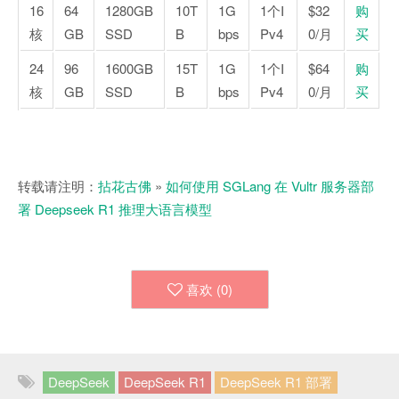
16
64
1280GB
10T
1G
1个I
$32
购
核
GB
SSD
B
bps
Pv4
0/月
买
24
96
1600GB
15T
1G
1个I
$64
购
核
GB
SSD
B
bps
Pv4
0/月
买
转载请注明：
拈花古佛
»
如何使用 SGLang 在 Vultr 服务器部
署 Deepseek R1 推理大语言模型
喜欢 (
0
)
DeepSeek
DeepSeek R1
DeepSeek R1 部署