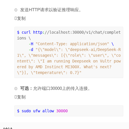
发送HTTP请求以验证推理响应。

复制
$ 
curl http
:
//localhost:30000/v1/chat/complet
ions 
\
-
H 
"Content-Type: application/json"
\
-
d 
"{\"model\": \"deepseek-ai/DeepSeek-R
1\", \"messages\": [{\"role\": \"user\", \"co
ntent\": \"I am running Deepseek on Vultr pow
ered by AMD Instinct MI300X. What's next?
\"}], \"temperature\": 0.7}"
可选：
允许端口30000上的传入连接。

复制
$ 
sudo ufw allow 
30000