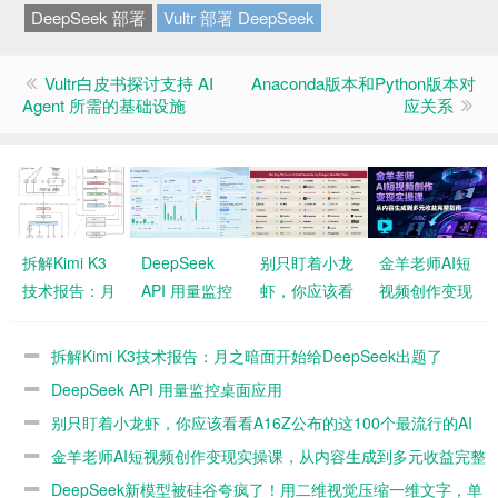
DeepSeek 部署
Vultr 部署 DeepSeek
Vultr白皮书探讨支持 AI
Anaconda版本和Python版本对
Agent 所需的基础设施
应关系
拆解Kimi K3
DeepSeek
别只盯着小龙
金羊老师AI短
技术报告：月
API 用量监控
虾，你应该看
视频创作变现
之暗面开始给
桌面应用
看A16Z公布
实操课，从内
DeepSeek出
的这100个最
容生成到多元
拆解Kimi K3技术报告：月之暗面开始给DeepSeek出题了
题了
流行的AI应用
收益完整指南
DeepSeek API 用量监控桌面应用
夸克网盘下载
别只盯着小龙虾，你应该看看A16Z公布的这100个最流行的AI
应用
金羊老师AI短视频创作变现实操课，从内容生成到多元收益完整
指南 夸克网盘下载
DeepSeek新模型被硅谷夸疯了！用二维视觉压缩一维文字，单