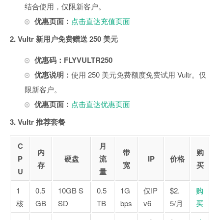
结合使用，仅限新客户。
优惠页面：
点击直达充值页面
2. Vultr 新用户免费赠送 250 美元
优惠码：FLYVULTR250
优惠说明：
使用 250 美元免费额度免费试用 Vultr。仅
限新客户。
优惠页面：
点击直达优惠页面
3. Vultr 推荐套餐
C
月
内
带
购
P
硬盘
流
IP
价格
存
宽
买
U
量
1
0.5
10GB S
0.5
1G
仅IP
$2.
购
核
GB
SD
TB
bps
v6
5/月
买