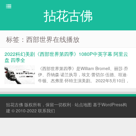
拈花古佛
标签：西部世界在线播放
2022科幻美剧《西部世界第四季》1080P中英字幕 阿里云
盘 四季全
《西部世界第四季》是William Bromell、丽莎·乔
伊、乔纳森·诺兰执导，埃文·蕾切尔·伍德、坦迪·
牛顿、杰弗里·怀特主演美剧。 2022年5月10日，
HBO发布了《西部世界》第4季预告，并宣布该剧
将在6月26日上线HBO Max。 2022年6月5日，
西部世界官方推...
拈花古佛
版权所有，保留一切权利 ·
站点地图
基于WordPress构
建 © 2010-2022
联系我们