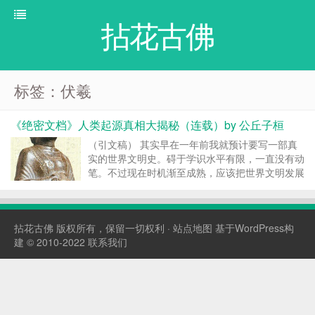
拈花古佛
标签：伏羲
《绝密文档》人类起源真相大揭秘（连载）by 公丘子桓
（引文稿） 其实早在一年前我就预计要写一部真
实的世界文明史。碍于学识水平有限，一直没有动
笔。不过现在时机渐至成熟，应该把世界文明发展
史的全部秘密公布出来了。本文将完全解决人类起
源，人类文明起源，古代世界文明之间的关系和发
展脉络，从这三个大的方面上诠释一部真正的人类
拈花古佛
版权所有，保留一切权利 ·
站点地图
基于WordPress构
历史。以及关于我...
建 © 2010-2022
联系我们