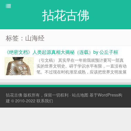
拈花古佛
标签：山海经
《绝密文档》人类起源真相大揭秘（连载）by 公丘子桓
（引文稿） 其实早在一年前我就预计要写一部真
实的世界文明史。碍于学识水平有限，一直没有动
笔。不过现在时机渐至成熟，应该把世界文明发展
史的全部秘密公布出来了。本文将完全解决人类起
源，人类文明起源，古代世界文明之间的关系和发
展脉络，从这三个大的方面上诠释一部真正的人类
拈花古佛
版权所有，保留一切权利 ·
站点地图
基于WordPress构
历史。以及关于我...
建 © 2010-2022
联系我们