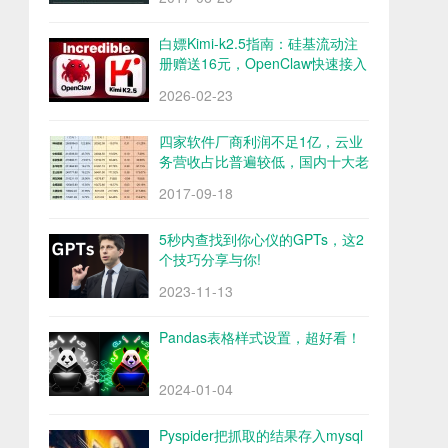
白嫖Kimi-k2.5指南：硅基流动注
册赠送16元，OpenClaw快速接入
Kimi-k2.5
2026-02-23
四家软件厂商利润不足1亿，云业
务营收占比普遍较低，国内十大老
牌软件厂商财报解析
2017-09-18
5秒内查找到你心仪的GPTs，这2
个技巧分享与你!
2023-11-13
Pandas表格样式设置，超好看！
2024-01-04
Pyspider把抓取的结果存入mysql