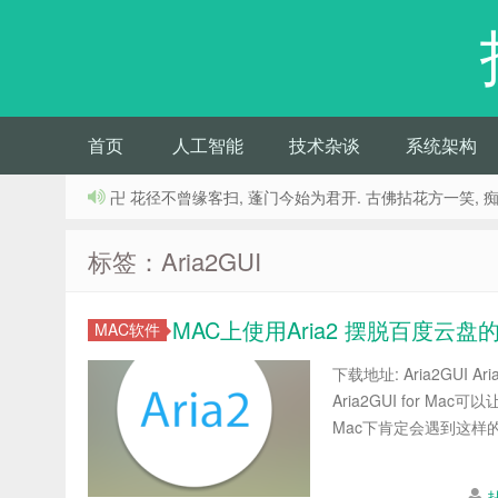
首页
人工智能
技术杂谈
系统架构
卍 花径不曾缘客扫, 蓬门今始为君开. 古佛拈花方一笑, 
标签：Aria2GUI
MAC上使用Aria2 摆脱百度云盘
MAC软件
下载地址: Aria2GU
Aria2GUI for 
Mac下肯定会遇到这样的