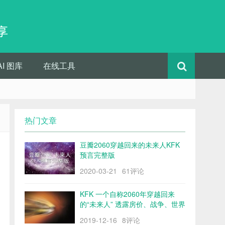
享
AI 图库
在线工具
热门文章
豆瓣2060穿越回来的未来人KFK
预言完整版
2020-03-21
61评论
KFK 一个自称2060年穿越回来
的“未来人” 透露房价、战争、世界
格局……
2019-12-16
8评论