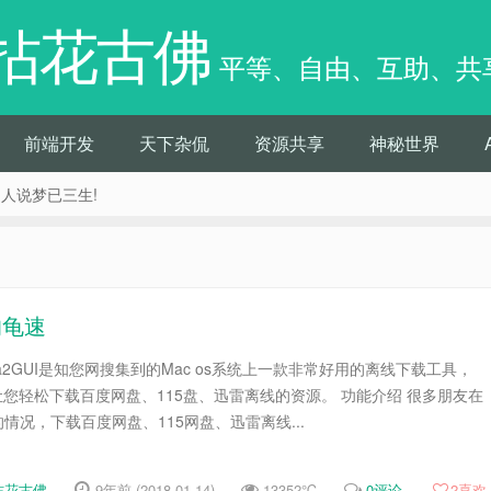
拈花古佛
平等、自由、互助、共
前端开发
天下杂侃
资源共享
神秘世界
痴人说梦已三生!
的龟速
I Aria2GUI是知您网搜集到的Mac os系统上一款非常好用的离线下载工具，
Mac可以让您轻松下载百度网盘、115盘、迅雷离线的资源。 功能介绍 很多朋友在
情况，下载百度网盘、115网盘、迅雷离线...
拈花古佛
9年前 (2018-01-14)
13352℃
0评论
2
喜欢