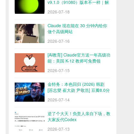
v9.1.0（91080）版本不一样｜解
锁会员 永久会员 网盘下载
2026-07-18
Claude 现在能在 30 分钟内给你
做个高级网站
2026-07-16
[AI教育] Claude官方送一年高级功
能：美国 K-12 教师可免费领
2026-07-15
金特务：本色回归 (2026) 韩剧
[苏志燮 崔大勋 尹敬浩] 豆瓣8.0分
百度/夸克网盘
2026-07-14
逆了个大天！负责人亲自下场，教
大家反代Codex
2026-07-13