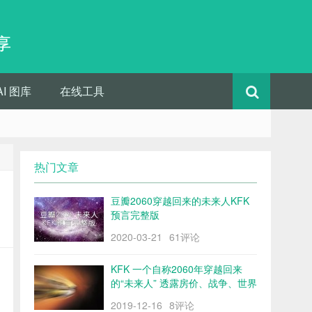
享
AI 图库
在线工具
热门文章
豆瓣2060穿越回来的未来人KFK
预言完整版
2020-03-21
61评论
KFK 一个自称2060年穿越回来
的“未来人” 透露房价、战争、世界
格局……
2019-12-16
8评论