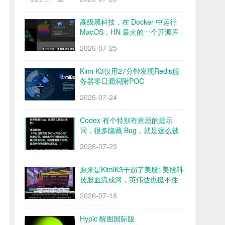
高级黑科技，在 Docker 中运行
MacOS，HN 最火的一个开源库
Docker OSX
2026-07-25
Kimi K3仅用27分钟发现Redis服
务器零日漏洞附POC
2026-07-24
Codex 有个特别有意思的提示
词，很多隐藏 Bug，就是这么被
挖出来的
2026-07-23
原来是KimiK3干崩了美股: 美股科
技股血流成河，英伟达也挺不住
了？
2026-07-18
Hypic 醒图国际版