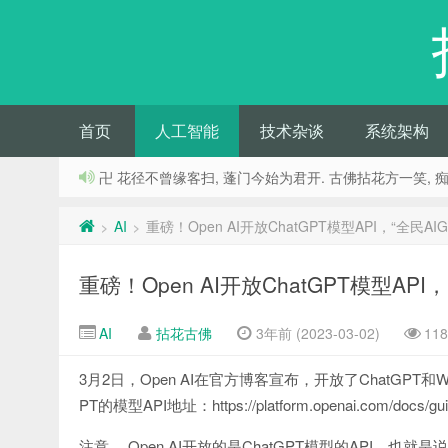
首页
人工智能
技术杂谈
系统架构
卍 花径不曾缘客扫, 蓬门今始为君开. 古佛拈花方一笑, 
AI
重磅！Open AI开放ChatGPT模型API，“全民A
>
>
重磅！Open AI开放ChatGPT模型AP
AI
拈花古佛
3年前 (2023-03-02)
11
3月2日，Open AI在官方博客宣布，开放了ChatGPT和
PT的模型API地址：https://platform.openai.com/docs/gu
注意， Open AI开放的是ChatGPT模型的API。也就