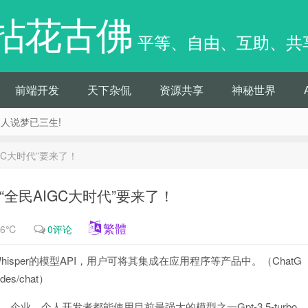
拈花古佛
平等、自由、互助、共
前端开发
天下杂侃
资源共享
神秘世界
痴人说梦已三生!
IGC大时代”要来了！
I，“全民AIGC大时代”要来了！
繁體
86℃
0评论
Whisper的模型API，用户可将其集成在应用程序等产品中。（ChatG
ides/chat）
是说，企业、个人开发者都能使用目前最强大的模型之一Gpt-3.5-turbo，