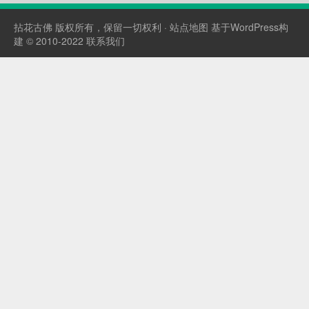
https://www.aliyundrive.com/s/sPMSMPM92wK
转载请注明：拈花古佛 &...
拈花古佛
版权所有，保留一切权利 ·
站点地图
基于WordPress构
建 © 2010-2022
联系我们