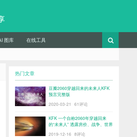
享
AI 图库
在线工具
热门文章
豆瓣2060穿越回来的未来人KFK
预言完整版
2020-03-21
61评论
KFK 一个自称2060年穿越回来
的“未来人” 透露房价、战争、世界
格局……
2019-12-16
8评论