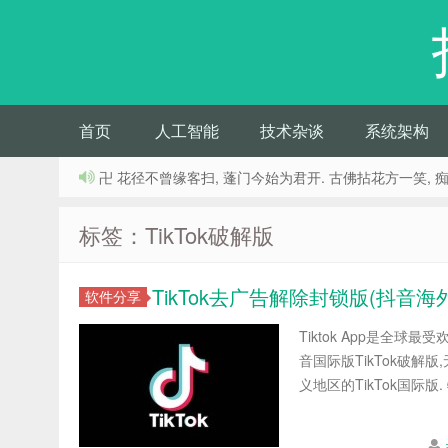
首页
人工智能
技术杂谈
系统架构
卍 花径不曾缘客扫, 蓬门今始为君开. 古佛拈花方一笑, 
标签：TikTok破解版
TikTok去广告解除封锁版(抖音海外版)
软件分享
Tiktok App是全球
音国际版TikTok破解
义地区的TikTok国际版. 特点