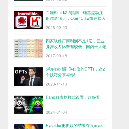
白嫖Kimi-k2.5指南：硅基流动注
册赠送16元，OpenClaw快速接入
Kimi-k2.5
2026-02-23
四家软件厂商利润不足1亿，云业
务营收占比普遍较低，国内十大老
牌软件厂商财报解析
2017-09-18
5秒内查找到你心仪的GPTs，这2
个技巧分享与你!
2023-11-13
Pandas表格样式设置，超好看！
2024-01-04
Pyspider把抓取的结果存入mysql