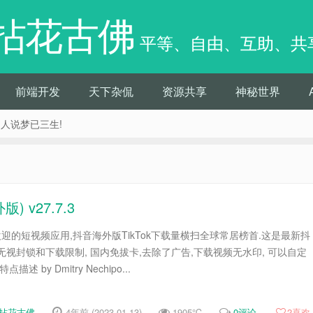
拈花古佛
平等、自由、互助、共
前端开发
天下杂侃
资源共享
神秘世界
痴人说梦已三生!
 v27.7.3
最受欢迎的短视频应用,抖音海外版TikTok下载量横扫全球常居榜首.这是最新抖
版,无视封锁和下载限制, 国内免拔卡,去除了广告,下载视频无水印, 可以自定
描述 by Dmitry Nechipo...
拈花古佛
4年前 (2023-01-13)
1905℃
0评论
2
喜欢