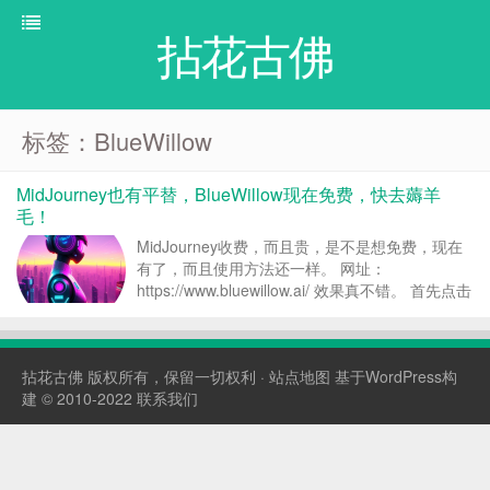
拈花古佛
标签：BlueWillow
MidJourney也有平替，BlueWillow现在免费，快去薅羊
毛！
MidJourney收费，而且贵，是不是想免费，现在
有了，而且使用方法还一样。 网址：
https://www.bluewillow.ai/ 效果真不错。 首先点击
进入测试版，会进入discord 输入一个用户名，继
续 这时，会进行注册以及邮箱验证。如果以前使
用过MidJou...
拈花古佛
版权所有，保留一切权利 ·
站点地图
基于WordPress构
建 © 2010-2022
联系我们