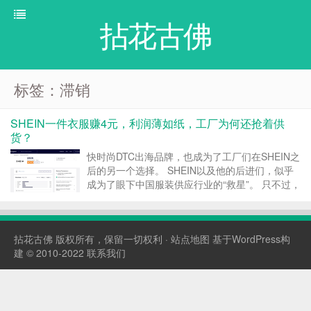
拈花古佛
标签：滞销
SHEIN一件衣服赚4元，利润薄如纸，工厂为何还抢着供
货？
快时尚DTC出海品牌，也成为了工厂们在SHEIN之
后的另一个选择。 SHEIN以及他的后进们，似乎
成为了眼下中国服装供应行业的“救星”。 只不过，
隐藏在其背后的隐忧，始终没有得到解决。 ▶快
抛快销？速度、质量、浪费困局 SHEIN在2020年
营收近100亿美元，已经连续8年实现增...
拈花古佛
版权所有，保留一切权利 ·
站点地图
基于WordPress构
建 © 2010-2022
联系我们