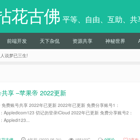
拈花古佛
平等、自由、互助、共
前端开发
天下杂侃
资源共享
神秘世界
痴人说梦已三生!
号共享 –苹果帝 2022更新
ID 免费账号共享 2022年已更新 2022年已更新 免费分享账号1：
密码：Appledicom123 切记勿登录iCloud 2022年已更新 免费分享账号2：
Appledi123...
拈花古佛
4年前 (2022-05-21)
15510℃
0评论
2
喜欢