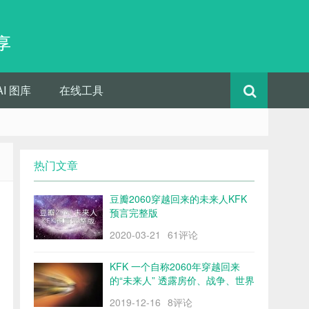
享
AI 图库
在线工具
热门文章
豆瓣2060穿越回来的未来人KFK
预言完整版
2020-03-21
61评论
KFK 一个自称2060年穿越回来
的“未来人” 透露房价、战争、世界
格局……
2019-12-16
8评论