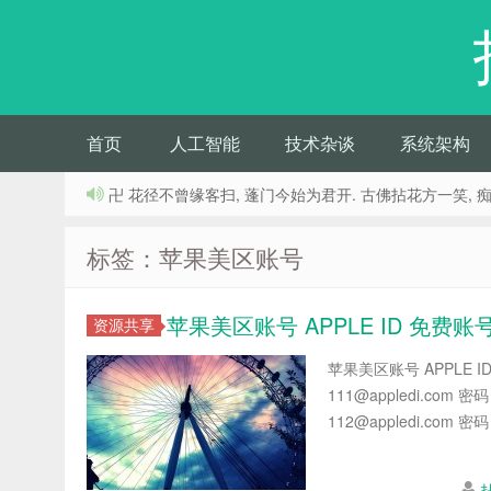
首页
人工智能
技术杂谈
系统架构
卍 花径不曾缘客扫, 蓬门今始为君开. 古佛拈花方一笑, 
标签：苹果美区账号
苹果美区账号 APPLE ID 免费账
资源共享
苹果美区账号 APPLE 
111@appledi.com 
112@appledi.com 密码：