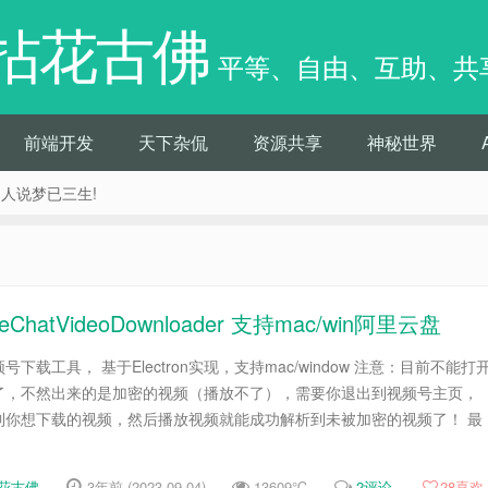
拈花古佛
平等、自由、互助、共
前端开发
天下杂侃
资源共享
神秘世界
痴人说梦已三生!
atVideoDownloader 支持mac/win阿里云盘
载工具， 基于Electron实现，支持mac/window 注意：目前不能打
了，不然出来的是加密的视频（播放不了），需要你退出到视频号主页，
到你想下载的视频，然后播放视频就能成功解析到未被加密的视频了！ 最
花古佛
3年前 (2023-09-04)
13609℃
2评论
28
喜欢