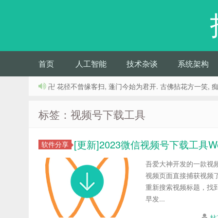
首页
人工智能
技术杂谈
系统架构
卍 花径不曾缘客扫, 蓬门今始为君开. 古佛拈花方一笑, 
标签：视频号下载工具
[更新]2023微信视频号下载工具WeCh
软件分享
吾爱大神开发的一款视频号下
视频页面直接捕获视频
重新搜索视频标题，找
早发...
拈