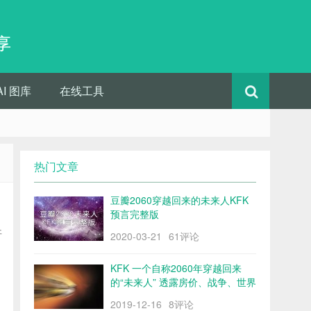
享
AI 图库
在线工具
热门文章
豆瓣2060穿越回来的未来人KFK
预言完整版
开
2020-03-21
61评论
KFK 一个自称2060年穿越回来
的“未来人” 透露房价、战争、世界
格局……
2019-12-16
8评论