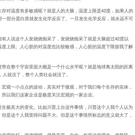
存对温度有多敏感呢？就是人的大脑，温度上限是42度，如果人的
那一部分蛋白质就发生化学反应了。一旦发生化学反应，就永远不可
。
有人说这个人发烧烧痴呆了，发烧烧痴呆了就是大脑超过42度以
温度上限。人心脏的对温度也比较敏感，人心脏的温度下限据我了解
。
度带在整个宇宙里面大概是一个什么水平呢？就是地球离太阳的距离
了，人就没了，整个人类社会就没了。
。宏观一小点点的波动，其实对于微观，对于我们每个生存的实体，
，所以我们这家企业是极度关注宏观的一家企业。
发生极其大的变化。比如川普上台这件事情，川普这个人我个人认为
，但是这个人我觉得问题不大。但是这个事情所标志的意义就大了，
价值观标杆，道德楷模，倡导平等、自由、包容这些理念，倡导民