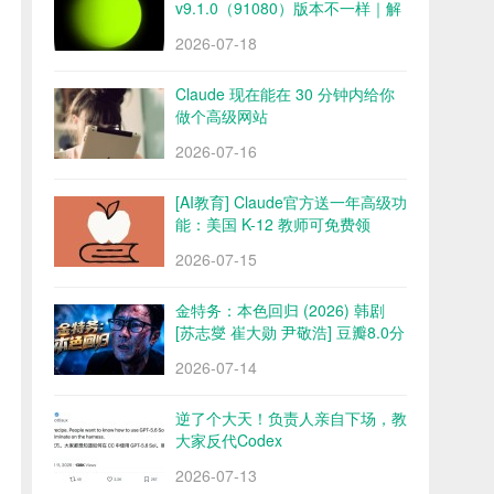
v9.1.0（91080）版本不一样｜解
锁会员 永久会员 网盘下载
2026-07-18
Claude 现在能在 30 分钟内给你
做个高级网站
2026-07-16
[AI教育] Claude官方送一年高级功
能：美国 K-12 教师可免费领
2026-07-15
金特务：本色回归 (2026) 韩剧
[苏志燮 崔大勋 尹敬浩] 豆瓣8.0分
百度/夸克网盘
2026-07-14
逆了个大天！负责人亲自下场，教
大家反代Codex
2026-07-13