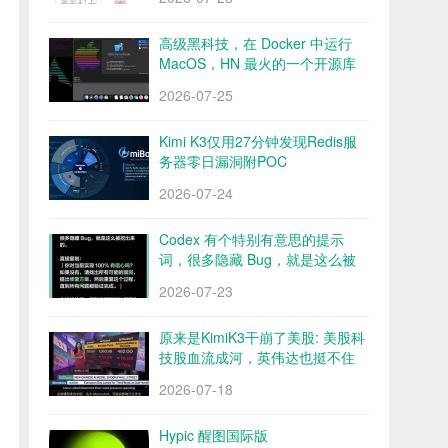
高级黑科技，在 Docker 中运行
MacOS，HN 最火的一个开源库
Docker OSX
2026-07-25
Kimi K3仅用27分钟发现Redis服
务器零日漏洞附POC
2026-07-24
Codex 有个特别有意思的提示
词，很多隐藏 Bug，就是这么被
挖出来的
2026-07-23
原来是KimiK3干崩了美股: 美股科
技股血流成河，英伟达也挺不住
了？
2026-07-18
Hypic 醒图国际版