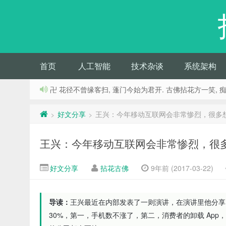
首页
人工智能
技术杂谈
系统架构
卍 花径不曾缘客扫, 蓬门今始为君开. 古佛拈花方一笑, 
好文分享
王兴：今年移动互联网会非常惨烈，很多
>
>
王兴：今年移动互联网会非常惨烈，很
好文分享
拈花古佛
9年前 (2017-03-22)
导读：
王兴最近在内部发表了一则演讲，在演讲里他分享了自
30%，第一，手机数不涨了，第二，消费者的卸载 App