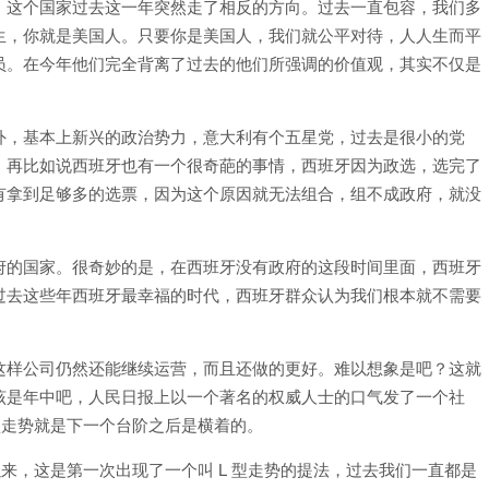
，这个国家过去这一年突然走了相反的方向。过去一直包容，我们多
生，你就是美国人。只要你是美国人，我们就公平对待，人人生而平
员。在今年他们完全背离了过去的他们所强调的价值观，其实不仅是
外，基本上新兴的政治势力，意大利有个五星党，过去是很小的党
。再比如说西班牙也有一个很奇葩的事情，西班牙因为政选，选完了
有拿到足够多的选票，因为这个原因就无法组合，组不成政府，就没
府的国家。很奇妙的是，在西班牙没有政府的这段时间里面，西班牙
过去这些年西班牙最幸福的时代，西班牙群众认为我们根本就不需要
这样公司仍然还能继续运营，而且还做的更好。难以想象是吧？这就
该是年中吧，人民日报上以一个著名的权威人士的口气发了一个社
 型走势就是下一个台阶之后是横着的。
以来，这是第一次出现了一个叫 L 型走势的提法，过去我们一直都是