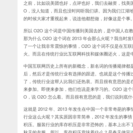
之前，比如说美团也好，点评也好，我们去融资，找美国投
O，没人知道，而且也没时间听我们讲。因为我们江湖地位不
的时候大家才重视起来，说连他都想做，好像这是个事
所以 O2O 这个词是中国传播到美国去的，是中国人
那为什么 O2O 这个词在 2013 年会那么火呢？我
了一个让我非常震惊的事情，O2O 这个词不仅是在互
火。而且在传统行业比互联网科技和媒体圈还火，这是
中国互联网历史上所有的新概念，新名词的传播规律都
后，然后才是传统行业有选择的跟进。也就是这个传播过
了，传统行业这帮人比我们还热衷。而且很有意思的是在
来参加。即便来参加，他们也说是来学习的。O2O 这
O，说 O2O 怎么着。而且很有意思的是，我们说到底
这就是 2012 年、2013 年发生在中国一个非常奇葩
行业这么火呢？其实原因非常简单，2012 年发生的事
积压。服装行业的库存积压是非常恐怖的，基本上出不
秋天的衣服。所以，库存积压意味着什么？是春天做完