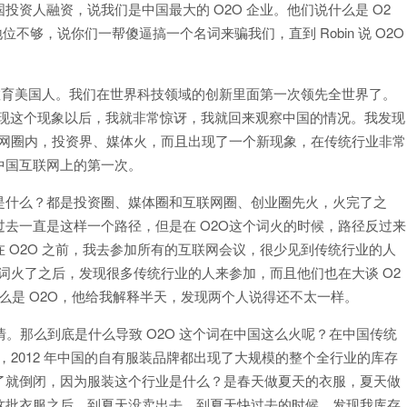
资人融资，说我们是中国最大的 O2O 企业。他们说什么是 O2
够，说你们一帮傻逼搞一个名词来骗我们，直到 Robin 说 O2O
。
在教育美国人。我们在世界科技领域的创新里面第一次领先全世界了。
当时发现这个现象以后，我就非常惊讶，我就回来观察中国的情况。我发现
联网圈内，投资界、媒体火，而且出现了一个新现象，在传统行业非常
中国互联网上的第一次。
是什么？都是投资圈、媒体圈和互联网圈、创业圈先火，火完了之
去一直是这样一个路径，但是在 O2O这个词火的时候，路径反过来
 O2O 之前，我去参加所有的互联网会议，很少见到传统行业的人
个词火了之后，发现很多传统行业的人来参加，而且他们也在大谈 O2
什么是 O2O，他给我解释半天，发现两个人说得还不太一样。
的事情。那么到底是什么导致 O2O 这个词在中国这么火呢？在中国传统
情，2012 年中国的自有服装品牌都出现了大规模的整个全行业的库存
了就倒闭，因为服装这个行业是什么？是春天做夏天的衣服，夏天做
这批衣服之后，到夏天没卖出去，到夏天快过去的时候，发现我库存