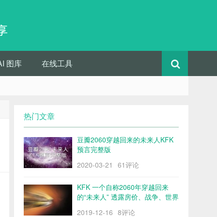
享
AI 图库
在线工具
热门文章
豆瓣2060穿越回来的未来人KFK
预言完整版
2020-03-21
61评论
KFK 一个自称2060年穿越回来
的“未来人” 透露房价、战争、世界
格局……
2019-12-16
8评论