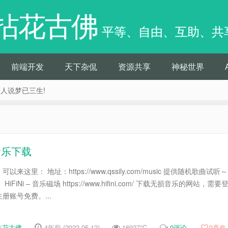
拈花古佛
平等、自由、互助、共
前端开发
天下杂侃
资源共享
神秘世界
痴人说梦已三生!
音乐下载
这里： 地址：https://www.qssily.com/music 提供随机歌曲试听～
iNi – 音乐磁场 https://www.hifini.com/ 下载无损音乐的网站，需要
册账号免费。...
拈花古佛
4年前 (2022-05-12)
16927℃
0评论
0
喜欢