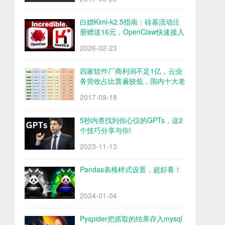
白嫖Kimi-k2.5指南：硅基流动注
册赠送16元，OpenClaw快速接入
Kimi-k2.5
2026-02-23
四家软件厂商利润不足1亿，云业
务营收占比普遍较低，国内十大老
牌软件厂商财报解析
2017-09-18
5秒内查找到你心仪的GPTs，这2
个技巧分享与你!
2023-11-13
Pandas表格样式设置，超好看！
2024-01-04
Pyspider把抓取的结果存入mysql