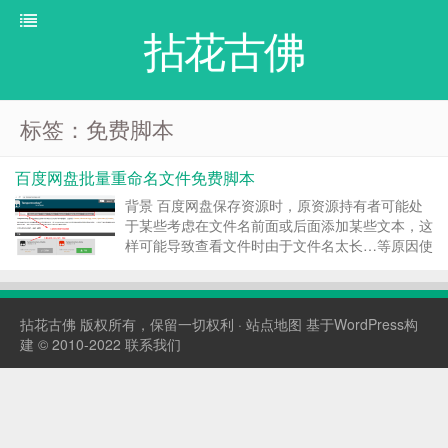
拈花古佛
标签：免费脚本
百度网盘批量重命名文件免费脚本
背景 百度网盘保存资源时，原资源持有者可能处
于某些考虑在文件名前面或后面添加某些文本，这
样可能导致查看文件时由于文件名太长…等原因使
得浏览文件列表不便。 eg: 要删除某些文件名后面
添加 请联系qq:【xxxxx】 或 来源于网站:
【yyyyyyy】 .文本。 为解决这个问题，有...
拈花古佛
版权所有，保留一切权利 ·
站点地图
基于WordPress构
建 © 2010-2022
联系我们