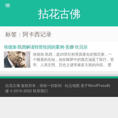
拈花古佛
标签：阿卡西记录
埃德加·凯西解读转世轮回的案例-安娜·坎贝尔
埃德加·凯西，是20世纪初美国著名的预言家，一
个睡着的先知，他在睡梦中的预言涵盖了医疗、哲
学、人类文明、历史之谜等诸多方面的内容。 爱
德加·凯西，被称为证明文献空前最多的灵媒和二
十世纪的神秘主义者，用他那非凡的直觉力帮助了
数千个人。四十年中，凯西给出解读或超自然论
拈花古佛
版权所有，保留一切权利 ·
站点地图
基于WordPress构
文，用阿卡西记...
建 © 2010-2022
联系我们