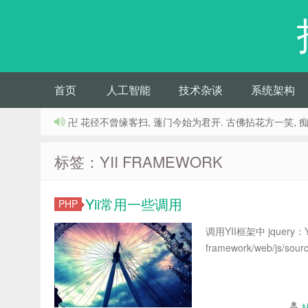
首页
人工智能
技术杂谈
系统架构
卍 花径不曾缘客扫, 蓬门今始为君开. 古佛拈花方一笑, 
标签：YII FRAMEWORK
Yii常用一些调用
PHP
调用YII框架中 jquery：Yii::
framework/web/js/sour