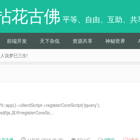
拈花古佛
平等、自由、互助、共
前端开发
天下杂侃
资源共享
神秘世界
痴人说梦已三生!
app()->clientScript->registerCoreScript(‘jquery’);
ce的js,其中registerCoreSc...
拈花古佛
11年前 (2015-06-25)
8711℃
0评论
0
喜欢