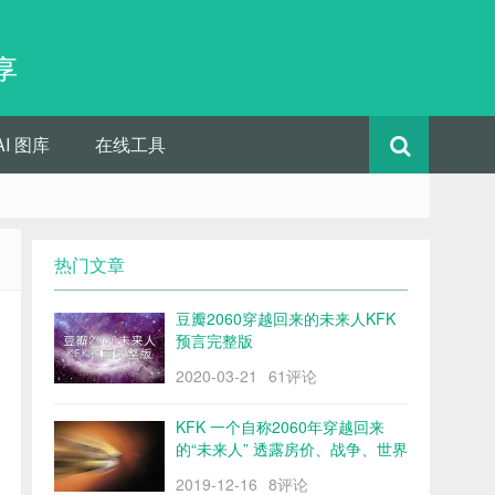
享
AI 图库
在线工具
热门文章
豆瓣2060穿越回来的未来人KFK
预言完整版
2020-03-21
61评论
KFK 一个自称2060年穿越回来
的“未来人” 透露房价、战争、世界
格局……
2019-12-16
8评论