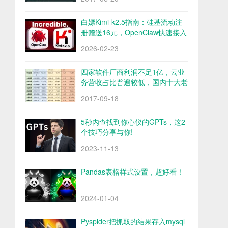
白嫖Kimi-k2.5指南：硅基流动注
册赠送16元，OpenClaw快速接入
Kimi-k2.5
2026-02-23
四家软件厂商利润不足1亿，云业
务营收占比普遍较低，国内十大老
牌软件厂商财报解析
2017-09-18
5秒内查找到你心仪的GPTs，这2
个技巧分享与你!
2023-11-13
Pandas表格样式设置，超好看！
2024-01-04
Pyspider把抓取的结果存入mysql