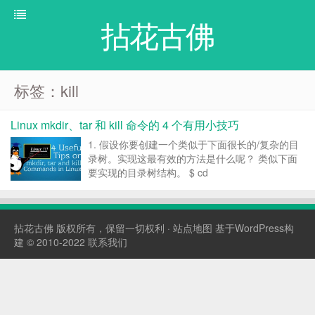
拈花古佛
标签：kill
Linux mkdir、tar 和 kill 命令的 4 个有用小技巧
1. 假设你要创建一个类似于下面很长的/复杂的目
录树。实现这最有效的方法是什么呢？ 类似下面
要实现的目录树结构。 $ cd
/home/$USER/Desktop $ mkdir tecmint $ mkdir
tecmint/etc $ mkdir tecmint/li...
拈花古佛
版权所有，保留一切权利 ·
站点地图
基于WordPress构
建 © 2010-2022
联系我们