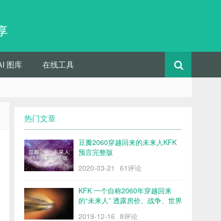
享
AI 图库
在线工具
热门文章
豆瓣2060穿越回来的未来人KFK
预言完整版
2020-03-21
61评论
KFK 一个自称2060年穿越回来
的“未来人” 透露房价、战争、世界
格局……
2019-12-16
8评论