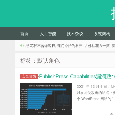
首页
人工智能
技术杂谈
系统架构
卍 花径不曾缘客扫, 蓬门今始为君开. 古佛拈花方一笑, 
标签：默认角色
PublishPress Capabilitie
安全攻防
2021 年 12 月 
以在易受攻击的站点上更
个 WordPress 网站的