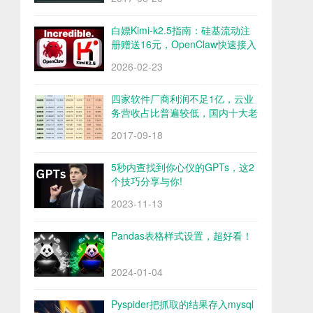
白嫖Kimi-k2.5指南：硅基流动注
册赠送16元，OpenClaw快速接入
Kimi-k2.5
2026-02-23
四家软件厂商利润不足1亿，云业
务营收占比普遍较低，国内十大老
牌软件厂商财报解析
2017-09-18
5秒内查找到你心仪的GPTs，这2
个技巧分享与你!
2023-11-13
Pandas表格样式设置，超好看！
2024-01-04
Pyspider把抓取的结果存入mysql