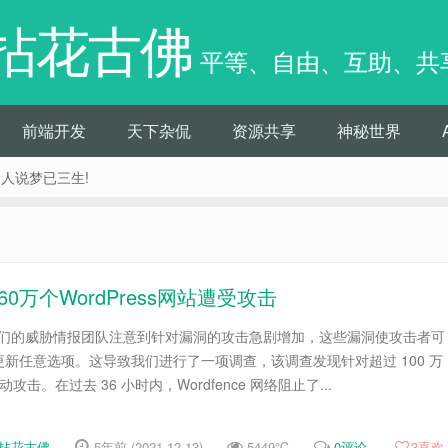
拈花古佛
平等、自由、互助、共
前端开发
天下杂侃
资源共享
神秘世界
痴人说梦已三生!
s漏洞致160万个WordPress网站遭受攻击
9 日，我们的威胁情报团队注意到针对漏洞的攻击急剧增加，这些漏洞使攻击者可
新任意选项。这导致我们进行了一项调查，该调查发现针对超过 100 万
主动攻击。在过去 36 小时内，Wordfence 网络阻止了...
拈花古佛
5年前 (2021-12-13)
5449℃
0评论
3
喜欢