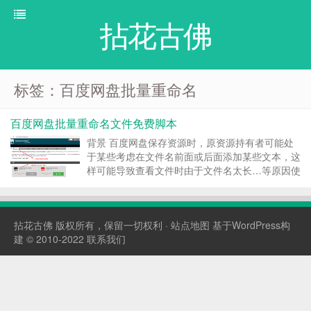
拈花古佛
标签：百度网盘批量重命名
百度网盘批量重命名文件免费脚本
背景 百度网盘保存资源时，原资源持有者可能处
于某些考虑在文件名前面或后面添加某些文本，这
样可能导致查看文件时由于文件名太长…等原因使
得浏览文件列表不便。 eg: 要删除某些文件名后面
添加 请联系qq:【xxxxx】 或 来源于网站:
【yyyyyyy】 .文本。 为解决这个问题，有...
拈花古佛
版权所有，保留一切权利 ·
站点地图
基于WordPress构
建 © 2010-2022
联系我们