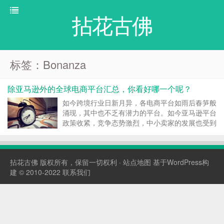
拈花古佛
标签：Bonanza
除亚马逊外的全球电商平台汇总，你看好哪一个呢？
如今跨境行业日新月异，各电商平台如雨后春笋般
涌现，其中也不乏有潜力的平台。如今亚马逊平台
政策收紧，竞争态势激烈，中小卖家的发展也受到
一定限制，不妨转战新平台，把鸡蛋放在几个篮子
里，降低风险。以下是雨果菌整理的各洲跨境平台
及简要介绍： 北美洲 Bonanza是一个卖家友好型
拈花古佛
版权所有，保留一切权利 ·
站点地图
基于WordPress构
的电商平...
建 © 2010-2022
联系我们