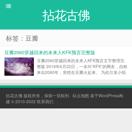
拈花古佛
标签：豆瓣
豆瓣2060穿越回来的未来人KFK预言完整版
豆瓣2060穿越回来的未来人KFK预言文字整理完
整版 2019年6月22日，一名叫“KFK”的网友，自称
来自2060年，突然在豆瓣火起来。 为此引发小组
的讨论，大致分为两个阵营，一个信；一个不信。
双方唇枪舌战，谁也不信谁，最后都上人身攻击
了。 而“KFK”在争论中，就此在网上消失...
拈花古佛
版权所有，保留一切权利 ·
站点地图
基于WordPress构
建 © 2010-2022
联系我们