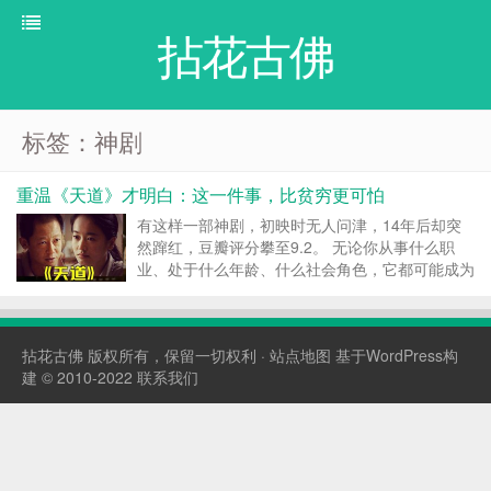
拈花古佛
标签：神剧
重温《天道》才明白：这一件事，比贫穷更可怕
有这样一部神剧，初映时无人问津，14年后却突
然蹿红，豆瓣评分攀至9.2。 无论你从事什么职
业、处于什么年龄、什么社会角色，它都可能成为
你的“财富圣经”。 这部剧，就是2008年上映的
《天道》。 剧中人物不多，却涵盖了社会各个阶
层；故事聚焦于商场，却是刀刀见血的生死拼杀。
拈花古佛
版权所有，保留一切权利 ·
站点地图
基于WordPress构
《天...
建 © 2010-2022
联系我们