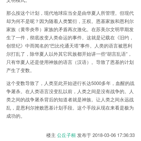
那么按这个计划，现代地球应当全是由华夏人所管理。但现代
却为何不是呢？因为随着人类繁衍，王权。恩基家族和恩利尔
家族（黄帝炎帝）家族的矛盾再次激化。在苏美尔文明早期发
生了一件，彻底改变人类命运的事件。这就是记载在《旧约，
创世纪》中而闻名的“巴比伦通天塔”事件。人类的语言被恩利
尔打乱了，除华夏人以外其它民族都开始讲一些“胡言乱语”，
只有华夏人还是使用神族的语言（汉语）。导致了恩基的计划
产生了变数。
这个变数导致了，人类至此开始进行长达5000多年，血醒的战
争屠杀。在人类语言没变乱以前，人类之间是没有战争的。人
类之间的战争屠杀背后的知道者就是神族。让人类之间永远战
乱，是恩利尔挫败恩基计划手段。这个手段从现在来看是极为
成功的。
楼主
公丘子桓
发布于
2018-03-06 17:36:33