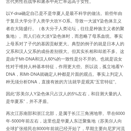
古代男性在战争和屠杀中死亡率远高于女性。
以Y-dna确定自己是不是华夏人是最不科学的做法。前些年由
于复旦大学分子人类学大吹Y-O系。导致一大波Y染色体主义
者在大陆盛行。（各大分子人类论坛，往往是种族主义者的聚
集地）。而人们在大淡Y染色体时，而忽略了母系血统。事实
上母系对了子代的基因贡献更大。典型的例子的就是日本人的
父系和汉人父系的成份差别很大。但其实长相和却差不多。这
是由于Mt-DNA和汉人60%的一致性是分不开的。也就是说女
性对于维持人种基本特征，作用更大些。所以说，孤立地看Y-
DNA，和Mt-DNA就确定人种都是片面的观点。事实上判定人
种无须分析DNA，直接有效的方法就学是观其“五官特征”。
因此“苏美尔人Y染色体只占汉人的5%左右，和目测大量的人
是华夏系”，并不矛盾。
再次江苏南部和浙江北部，是属于长江三角洲地带。早在6000
年-5000年前左右，这里也是华夏人东迁聚集地（苏美尔人向
全球扩张殖民在8000年前就已经开始了，早期主要向尼罗河流