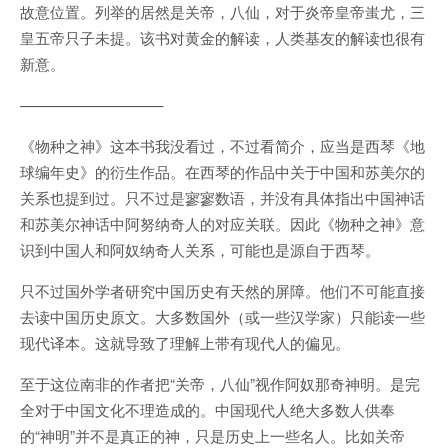
故意位置。列举的居然是关帝，八仙，对于炎帝皇帝蚩尤，三
皇五帝只子未提。该书对黄金的解读，人类基友的解读也很有
新意。
—————————–
《物种之神》这本书我没看过，不过看简介，应当是西琴《地
球编年史》的衍生作品。在西琴的作品中关于中国和苏美尔的
关系也提到过。只不过是寥寥数语，并没有具体指出中国神话
和苏美尔神话中阿努纳奇人的对应关联。因此《物种之神》意
识到中国人和阿奴纳奇人关系，可能也是源自于西琴。
只不过国外学者研究中国历史有天然的屏障。他们不可能直接
去读中国历史原文。大多数国外（或一些汉学家）只能读一些
现代译本。这就导致了理解上带有现代人的偏见。
至于这位南非的作者把“关帝，八仙”视作阿奴那奇神明。是完
全对于中国文化不理造成的。中国现代人绝大多数人供奉
的“神明”并不是真正的神，只是历史上一些名人。比如关帝