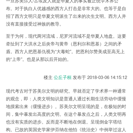
一旦苏美尔人/古埃及人就是华夏人的事实被正统学术界公
布。对于执白人优越感的西方人打击是非常大的。也等于是自
招了西方文明只是华夏文明派生了出来的次生文明。西方人并
没有直接接受过神族的教导。
至于为何，现代两河流域，尼罗河流域不是华夏人地盘。这要
牵扯到了大洪水之后炎帝与黄帝（恩利尔和恩基）之间的矛
盾。西方人把恩基仇视为“大毒蛇”。把恩利尔赞美成至高无上
的“上帝”。也是从那以后开始的。
楼主
公丘子桓
发布于
2018-03-06 14:15:12
现代考古对于苏美尔文明的研究。早就否定了学术界一种通常
的观念，即：人类文明知识是普通人通过长期生活劳动中缓慢
地摸索出来（缓慢进步）。苏美尔文明呈现的是，在极短的时
间，集中暴发出高度的文明。在这个暴发点之后，人类文明再
也没有实质的进步。反而是不断地在倒退。呈现倒金字塔结
构。已故的英国史学家伊芬纳在他怕《统治史》中例举过这人