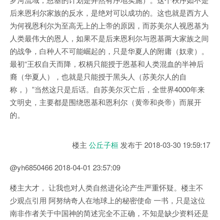
后来恩利尔家族的反水，是绝对可以成功的。这也就是西方人
为何视恩利尔为至高无上的上帝的原因，而苏美尔人视恩基为
人类最伟大的恩人，如果不是后来恩利尔与恩基两大家族之间
的战争，白种人不可能崛起的，只是华夏人的附庸（奴隶）。
最初“王权自天而降，权柄只能授于恩基和人类混血的半神后
裔（华夏人），也就是只能授于黑头人（苏美尔人的自
称，）”当然这只是后话。自苏美尔灭亡后，全世界4000年来
文明史，主要都是围绕恩基和恩利尔（黄帝和炎帝）而展开
的。
楼主
公丘子桓
发布于
2018-03-30 19:59:17
@yh6850466 2018-04-01 23:57:09
楼主大才， 让我也对人类自然进化论产生严重怀疑。楼主不
少观点引用 阿努纳奇人在地球上的秘密使命 一书，只是这位
南非作者关于中国神的简述完全不正确，不知是缺少资料还是