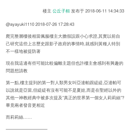
楼主
公丘子桓
发布于
2018-06-11 14:34:33
@ayayuki1110 2018-07-26 17:28:43
爬完整層樓後相當佩服樓主大膽假設跟小心求證,其實以前自
己研究這些上古歷史跟影子政府的事情時,就感到黃種人特別
不一樣地被提防著
現在我這邊有些可能比較偏離主題但也許樓主會感到有興趣的
問題想請教
第一點,樓主提到的第一對人類男女叫亞達帕跟緹緹,亞達帕可
以說就是亞當,但緹緹有沒有可能不是夏娃,而是在聖經以外的
其他一神教經典中被多次提及”真正的世界第一個女人莉莉絲”?
畢竟兩者發音更相近
而莉莉絲……
—————————–