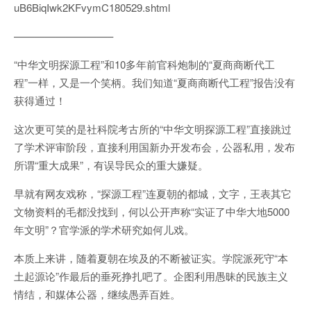
uB6BiqIwk2KFvymC180529.shtml
—————————–
“中华文明探源工程”和10多年前官科炮制的“夏商商断代工
程”一样，又是一个笑柄。我们知道“夏商商断代工程”报告没有
获得通过！
这次更可笑的是社科院考古所的“中华文明探源工程”直接跳过
了学术评审阶段，直接利用国新办开发布会，公器私用，发布
所谓“重大成果”，有误导民众的重大嫌疑。
早就有网友戏称，“探源工程”连夏朝的都城，文字，王表其它
文物资料的毛都没找到，何以公开声称“实证了中华大地5000
年文明”？官学派的学术研究如何儿戏。
本质上来讲，随着夏朝在埃及的不断被证实。学院派死守“本
土起源论”作最后的垂死挣扎吧了。企图利用愚昧的民族主义
情结，和媒体公器，继续愚弄百姓。