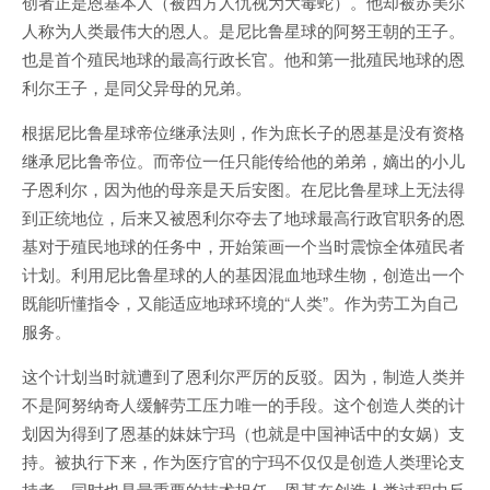
创者正是恩基本人（被西方人仇视为大毒蛇）。他却被苏美尔
人称为人类最伟大的恩人。是尼比鲁星球的阿努王朝的王子。
也是首个殖民地球的最高行政长官。他和第一批殖民地球的恩
利尔王子，是同父异母的兄弟。
根据尼比鲁星球帝位继承法则，作为庶长子的恩基是没有资格
继承尼比鲁帝位。而帝位一任只能传给他的弟弟，嫡出的小儿
子恩利尔，因为他的母亲是天后安图。在尼比鲁星球上无法得
到正统地位，后来又被恩利尔夺去了地球最高行政官职务的恩
基对于殖民地球的任务中，开始策画一个当时震惊全体殖民者
计划。利用尼比鲁星球的人的基因混血地球生物，创造出一个
既能听懂指令，又能适应地球环境的“人类”。作为劳工为自己
服务。
这个计划当时就遭到了恩利尔严厉的反驳。因为，制造人类并
不是阿努纳奇人缓解劳工压力唯一的手段。这个创造人类的计
划因为得到了恩基的妹妹宁玛（也就是中国神话中的女娲）支
持。被执行下来，作为医疗官的宁玛不仅仅是创造人类理论支
持者，同时也是最重要的技术担任。恩基在创造人类过程中反