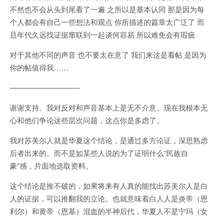
不然也不会从头到尾看了一遍 之所以是基本认同 那是因为每
个人都会有自己一些想法和观点 你所描述的篇章太广泛了 而
且年代久远找证据窜联到一起谈何容易 所以难免会有瑕疵
对于其他不同的声音 也不要太在意了 我们来这是看帖 是因为
你的帖值得我……
—————————–
谢谢支持。我对反对和声音基本上是无不介意。现在我根本无
心和他们争论这些层次问题，这点你是多虑了。
我对苏美尔人就是华夏这个结论，是通过多方论证，深思熟虑
后者出来的。而不是如某些人说的为了证明什么“民族自
豪”感，片面地选取资料。
这个结论是推不破的，如果将来有人真的能找出苏美尔人是白
人的证据，可以推翻我的立论。也就意味着白人人是炎帝（恩
利尔）和黄帝（恩基）混血的半神后代，华夏人不是宁玛（女