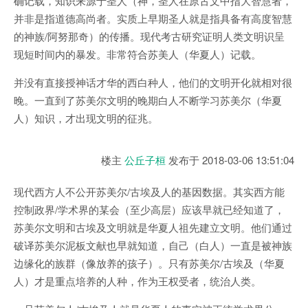
确记载，知识来源于圣人（神，圣人在原古文中指大智慧者，
并非是指道德高尚者。实质上早期圣人就是指具备有高度智慧
的神族/阿努那奇）的传播。现代考古研究证明人类文明识呈
现短时间内的暴发。非常符合苏美人（华夏人）记载。
并没有直接授神话才华的西白种人，他们的文明开化就相对很
晚。一直到了苏美尔文明的晚期白人不断学习苏美尔（华夏
人）知识，才出现文明的征兆。
楼主
公丘子桓
发布于
2018-03-06 13:51:04
现代西方人不公开苏美尔/古埃及人的基因数据。其实西方能
控制政界/学术界的某会（至少高层）应该早就已经知道了，
苏美尔文明和古埃及文明就是华夏人祖先建立文明。他们通过
破译苏美尔泥板文献也早就知道，自己（白人）一直是被神族
边缘化的族群（像放养的孩子）。只有苏美尔/古埃及（华夏
人）才是重点培养的人种，作为王权受者，统治人类。