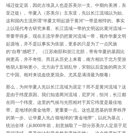
域迁徙定居，因此古埃及人也是苏美尔一支。中期向美洲，东
亚迁徙）。华夏入（苏美尔）主东亚，先以长江流域以为始。
这和国内主流所谓“华夏文明起源于黄河”一带是相悖的。事实
上以现代考古研究来看。长江流域一带的文明远比黄河流域一
带要早得多。现在主流学界仍把黄河流域一带，视作华夏文明
起源地，并不是以事实为依据，更多的只是为了一点民族
的“自尊”感吧了。（江苏南部和浙江北部，带有华夏的基因比
例更高，并不奇怪。而且从历史上来看，南方相比于北方受游
牧胡人影响更小。北方由于五胡乱华，宋朝以后蛮族的两次灭
亡中国。相对来说血统更混杂。尤其是满清最为狠毒）
那么，为何华夏人先以长江流域为居定？而不是黄河流域？这
是由于纬度原因。我们知道两河流域，尼罗河，恒河，长江都
在同一个纬度。这里的气候与光照相对于其它纬度是最佳地
带。是地球的黄金地带。更重要一点。这也是恩基的世界秩序
的第一步。让华夏人先占领地球的“黄金地带”，以此为基点，
统治全球（从8000年前，刻意抽取了一部分苏美尔人定居于尼
罗河流域，恩基的计划是井然有序地实施）。这个秩序如不是