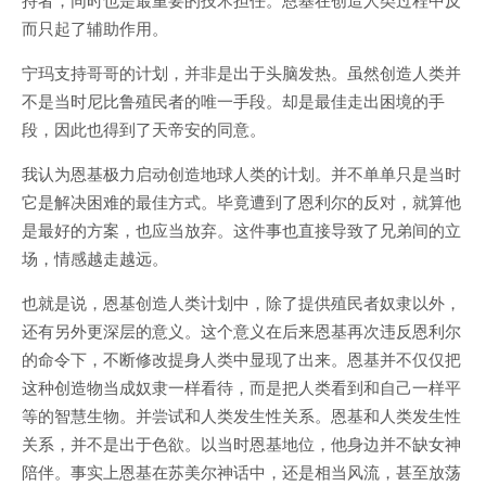
而只起了辅助作用。
宁玛支持哥哥的计划，并非是出于头脑发热。虽然创造人类并
不是当时尼比鲁殖民者的唯一手段。却是最佳走出困境的手
段，因此也得到了天帝安的同意。
我认为恩基极力启动创造地球人类的计划。并不单单只是当时
它是解决困难的最佳方式。毕竟遭到了恩利尔的反对，就算他
是最好的方案，也应当放弃。这件事也直接导致了兄弟间的立
场，情感越走越远。
也就是说，恩基创造人类计划中，除了提供殖民者奴隶以外，
还有另外更深层的意义。这个意义在后来恩基再次违反恩利尔
的命令下，不断修改提身人类中显现了出来。恩基并不仅仅把
这种创造物当成奴隶一样看待，而是把人类看到和自己一样平
等的智慧生物。并尝试和人类发生性关系。恩基和人类发生性
关系，并不是出于色欲。以当时恩基地位，他身边并不缺女神
陪伴。事实上恩基在苏美尔神话中，还是相当风流，甚至放荡