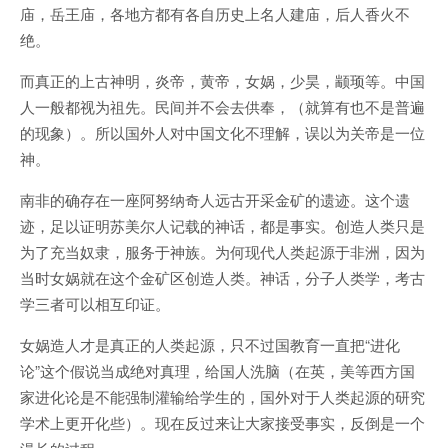
庙，岳王庙，各地方都有各自历史上名人建庙，后人香火不
绝。
而真正的上古神明，炎帝，黄帝，女娲，少昊，颛顼等。中国
人一般都视为祖先。民间并不会去供奉，（就算有也不是普遍
的现象）。所以国外人对中国文化不理解，误以为关帝是一位
神。
南非的确存在一座阿努纳奇人远古开采金矿的遗迹。这个遗
迹，足以证明苏美尔人记载的神话，都是事实。创造人类只是
为了充当奴隶，服务于神族。为何现代人类起源于非洲，因为
当时女娲就在这个金矿区创造人类。神话，分子人类学，考古
学三者可以相互印证。
女娲造人才是真正的人类起源，只不过国教育一直把“进化
论”这个假说当成绝对真理，给国人洗脑（在英，美等西方国
家进化论是不能强制灌输给学生的，国外对于人类起源的研究
学术上更开化些）。现在反过来让大家接受事实，反倒是一个