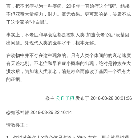
言，把不老症视为一种疾病。20多年一直治疗这个“病”。结果
不但花费大量精力，财力。毫无效果。更可悲的是，吴康不成
了这专家的“小白鼠”。
事实上，不老症和早衰症都是控制人类“加速衰老”的那段基因
出问题。凭现代人类的医学水平，根本无解。
在动物中并不存在这种现象的。只有人类个体间的的衰老速度
有天差地别。不老症和早衰症小概率的出现，绝对是神族在大
洪水后，为加速人类衰老，缩短寿命而修改了基因一个强有力
的证据。
楼主
公丘子桓
发布于
2018-03-28 00:01:36
@姑苏神鞭 2018-03-29 22:16:14
请教楼主：
1、你说苏美尔人Y染色体只占汉人的5%左右，那么就是说通