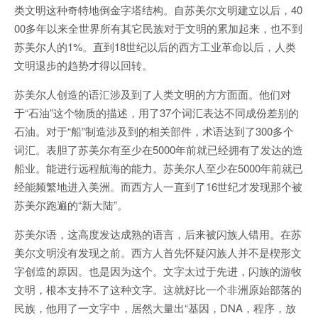
类文明这种奇特地倒金字塔结构。自苏美尔文明建立以后，40
00多年以来全世界所有其它民族对于文明的累加起来，也不到
苏美尔人的1%。直到18世纪以后的西方工业革命以后，人类
文明退步的趋势才得以回转。
苏美尔人创造的语汇涉及到了人类文明的方方面面。他们对
于“石油”这个物质的描述，用了37个词汇表达不同成份差别的
石油。对于“船”制造涉及到的相关部件，术语达到了300多个
词汇。表胆了苏美尔有至少在5000年前就已经拥有了发达的造
船业。能进行远程航海的能力。苏美尔人至少在5000年前就已
经能频繁地进入美洲。而西方人一直到了16世纪才发现那个被
苏美尔跑遍的“新大陆”。
苏美尔语，这高度发达成熟的语言，后来被闪族人错用。在苏
美尔文明没有发现之前。西方人首先怀疑闪族人并不是楔形文
字创造的原因。也是因为这个。文字太过于先进，闪族的游牧
文明，根本支持不了这种文字。这就好比一个非洲原始部落的
民族，他用了一文字中，居然大量出“基因，DNA，程序，放