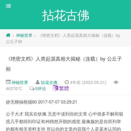
拈花古佛
神秘世界
《绝密文档》人类起源真相大揭秘（连载）by
>
>
公丘子桓
《绝密文档》人类起源真相大揭秘（连载）by 公丘子
桓
神秘世界
拈花古佛
4年前 (2022-05-21)
繁體
46376℃
0评论
@无聊抽根烟80 2017-07-07 03:29:21
公子大才 我实在钦佩 无意中读到你的文章 心中很多不解和疑
惑几乎都得到印证有种阔然开朗的感觉 最佩服的是你所列举
的都有相关资料支持 所以你的文章内容我个人是基本认同的