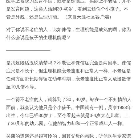
医学上被视为发育不良，或者是侏儒症。实际上不老症，并不
是发育问题，这类人活到30-40岁，看到去还你个小孩子。不
管是外貌，还是生理机能。 （来自天涯社区客户端）
对于你说不老症的人，比如侏儒，生理机能是成熟的啊，你为
什么会说是孩子的生理机能呢？
—————————–
是我这段话没说清楚吗？不老证和侏儒症完全是两回事。侏儒
症只是不长个，但生理机能衰老速度和正常人一样。不老症是
任何方面都长期停留在幼年时期，衰老速度比正常人放慢数倍
至10几倍不等。
一个得不老症的人，就算到了30，40岁。站在一个不知情的人
面前，就会认为他只是个小孩子。中国就有一例，吴康1988年
出生，今年已经30岁了，至今看起来就是3-4岁大点儿童。上
了20几年的幼儿园。但他的智力却和一个正常成年人一样。
吴康的遭遇还是很可怜的，因其父母的愚昧，听信医生专家谎