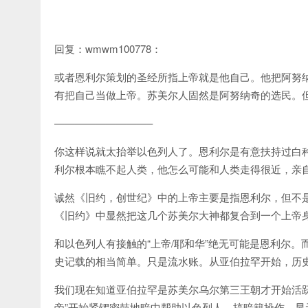
回复：wmwm100778：
或者恩利尔策划的圣经所指上帝就是他自己。他把阿努
有把自己当做上帝。苏美尔人固然是阿努纳奇的选民。
—————————–
你这样说就太抬举以色列人了。恩利尔是有意扶持过白
利尔根本瞧不起人类，他怎么可能和人类走得很近，亲
诚然《旧约，创世纪》中的上帝主要是指恩利尔，但不
《旧约》中显然把这几个苏美尔大神都复合到一个上帝
和以色列人有接触的“上帝/耶和华”绝无可能是恩利尔
史记载的相当简单。只是流水账。从亚伯拉罕开始，历史
我们现在知道亚伯拉罕是苏美尔乌尔第三王朝才开始活
帝”开始紧锣密鼓地暗中帮助以色列人，搞暗籍操作。