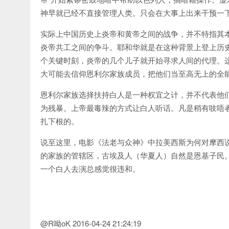
神早就已经不直接管理人类。只会在大事上出来干预一
实际上中国历史上炎帝和黄帝之间的战争，并不特指其
炎帝共工之间的争斗。耶和华就是在这种背景上登上历
个关键时刻，炎帝的几个儿子就开始寻求人间的代理。
大可能去信仰恩利尔家族成员，把他们当至高无上的全
恩利尔家族选择扶持白人是一种权宜之计，并不代表他
为残暴。上帝最毒辣的方式让白人听话。凡是稍有吱唔
扎下根的。
说至这里，电影《法老与众神》中拉美西斯为何对摩西说
的家族的管辖区，古埃及人（华夏人）自然是恩基子民
一个白人去演总感觉很违和。
@R呦oK 2016-04-24 21:24:19