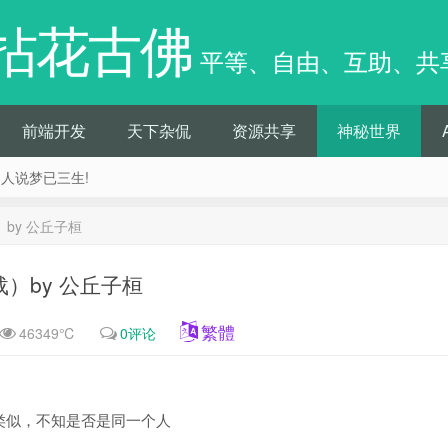
拈花古佛
平等、自由、互助、共
前端开发
天下杂侃
资源共享
神秘世界
痴人说梦已三生!
by 公丘子桓
）by 公丘子桓
繁體
46349℃
0评论
类似，不知是否是同一个人