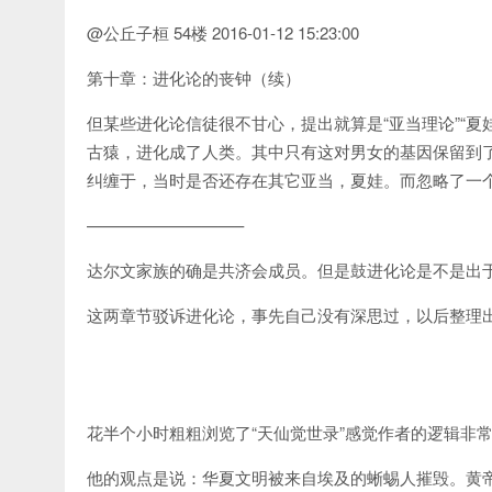
@公丘子桓 54楼 2016-01-12 15:23:00
第十章：进化论的丧钟（续）
但某些进化论信徒很不甘心，提出就算是“亚当理论”“
古猿，进化成了人类。其中只有这对男女的基因保留到了
纠缠于，当时是否还存在其它亚当，夏娃。而忽略了一
—————————–
达尔文家族的确是共济会成员。但是鼓进化论是不是出
这两章节驳诉进化论，事先自己没有深思过，以后整理
花半个小时粗粗浏览了“天仙觉世录”感觉作者的逻辑非
他的观点是说：华夏文明被来自埃及的蜥蜴人摧毁。黄