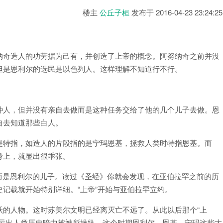
楼主
公丘子桓
发布于
2016-04-23 23:24:25
纳奇造人的功劳据为己有，并创造了上帝的概念。阿努纳奇之前并没
但是恩利尔的选民是以色列人。这样理解不知道行不行。
种人，但并没有亲自去做而是这种任务交给了他的几个儿子去做。恩
自去知道那些白人。
是特指，如造人的片段指的是宁玛恩基，拯救人类时特指恩基。而
身上，就显出很乖张。
。而是恩利尔的儿子。读过《圣经》你就会发现，在亚伯拉罕之前的历
记载就开始特别详细。“上帝”开始与亚伯拉罕立约。
跃的人物。这时苏美尔文明已经离灭亡不远了。从此以后那个“上
显示出人类历史暗中被神所操纵。这个时期恩利尔，恩基，宁玛这些大