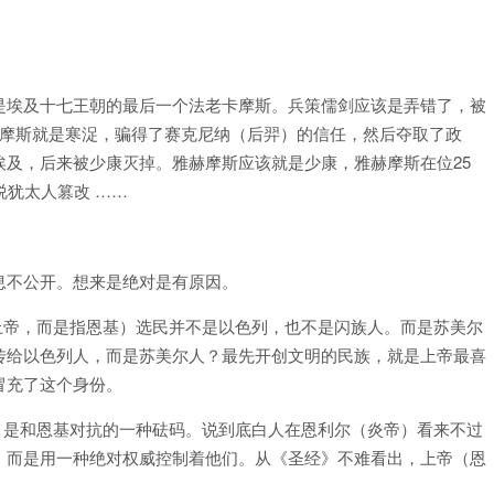
是埃及十七王朝的最后一个法老卡摩斯。兵策儒剑应该是弄错了，被
卡摩斯就是寒浞，骗得了赛克尼纳（后羿）的信任，然后夺取了政
及，后来被少康灭掉。雅赫摩斯应该就是少康，雅赫摩斯在位25
说犹太人篡改 ……
息不公开。想来是绝对是有原因。
上帝，而是指恩基）选民并不是以色列，也不是闪族人。而是苏美尔
传给以色列人，而是苏美尔人？最先开创文明的民族，就是上帝最喜
冒充了这个身份。
。是和恩基对抗的一种砝码。说到底白人在恩利尔（炎帝）看来不过
。而是用一种绝对权威控制着他们。从《圣经》不难看出，上帝（恩