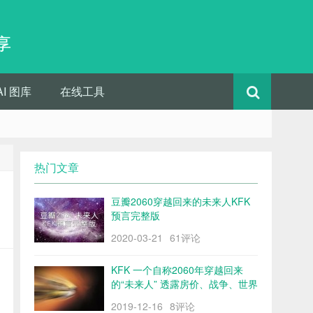
享
AI 图库
在线工具
热门文章
豆瓣2060穿越回来的未来人KFK
预言完整版
2020-03-21
61评论
KFK 一个自称2060年穿越回来
的“未来人” 透露房价、战争、世界
格局……
2019-12-16
8评论