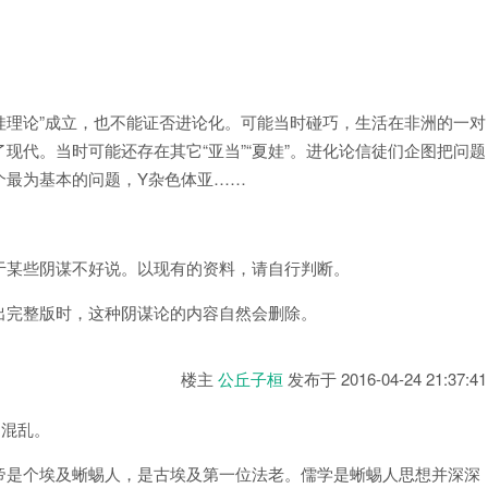
夏娃理论”成立，也不能证否进论化。可能当时碰巧，生活在非洲的一对
现代。当时可能还存在其它“亚当”“夏娃”。进化论信徒们企图把问题
个最为基本的问题，Y杂色体亚……
于某些阴谋不好说。以现有的资料，请自行判断。
出完整版时，这种阴谋论的内容自然会删除。
楼主
公丘子桓
发布于
2016-04-24 21:37:41
常混乱。
帝是个埃及蜥蜴人，是古埃及第一位法老。儒学是蜥蜴人思想并深深