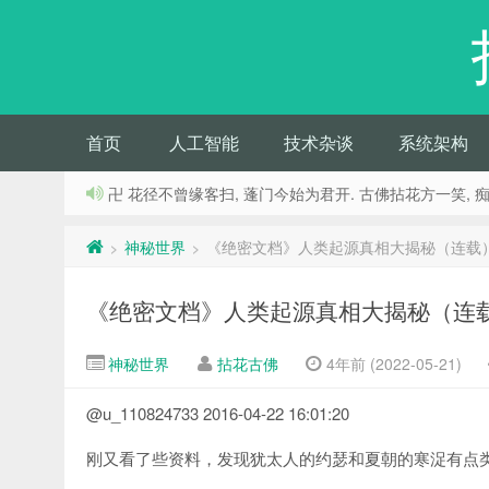
首页
人工智能
技术杂谈
系统架构
卍 花径不曾缘客扫, 蓬门今始为君开. 古佛拈花方一笑, 
神秘世界
《绝密文档》人类起源真相大揭秘（连载）
>
>
《绝密文档》人类起源真相大揭秘（连载
神秘世界
拈花古佛
4年前 (2022-05-21)
@u_110824733 2016-04-22 16:01:20
刚又看了些资料，发现犹太人的约瑟和夏朝的寒浞有点