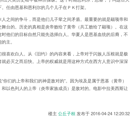
下。任由恩基和恩利尔的几个儿子在ＰＫ打架。
本人之间的争斗，而是他们儿子辈之间矛盾。最重要的就是颛顼帝和
史舞台的。历史的真相是炎帝败给了黄帝（共工败给了颛顼）。在这
这时他们的目标自然只能先选择白人。华夏人是恩基血统的后裔，不
能的主。
们很喜欢白人。从《旧约》的内容来看，上帝对于闪族人压根就是极
者就必灭之而后快。上帝的权威就是用这种方式在西方人意识中深深
“你们的上帝和我们的神是敌对的”。因为埃及是属于恩基（黄帝）
。和以色列人的上帝（炎帝家族成员）是敌对的。电影中拉美西斯让
楼主
公丘子桓
发布于
2016-04-24 12:20:32