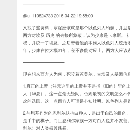
—————————–
@u_110824733 2016-04-22 19:58:00
又找了些资料，寒浞应该就是那个以色列人约瑟，并且
西方对埃及 历史 的去接所蒙蔽，认为少康是卡摩斯。
权，并统一了埃及。之后带着他的本族人以色列人统治埃
年，少康在位大概21年，差不多能对应上。西方人应该
—————————–
现在想来西方人为何，死咬着苏美尔，古埃及人基因信
1.真正的上帝（注意这里的上帝并不是指《旧约》里的
人（华夏）。这一点毫无疑问。否则最初的文明怎么不
欢的选民。这一点西方人可谓是心知肚明。以色列人是
2.与恩基作对的恩利尔扶持白种人，是出于自己的目的
是手中的棋子。而且恩利尔家族一方对白人也并不友善
利尔）对人类极其残暴。