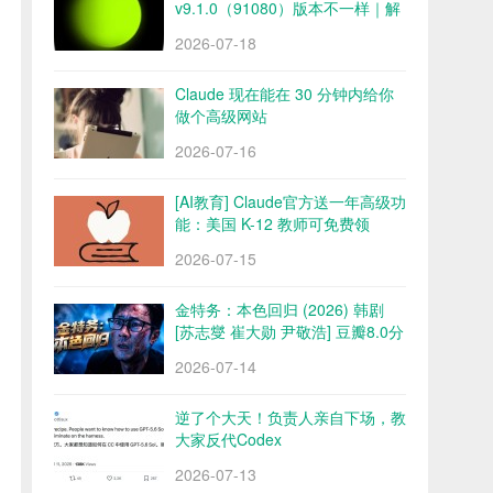
v9.1.0（91080）版本不一样｜解
锁会员 永久会员 网盘下载
2026-07-18
Claude 现在能在 30 分钟内给你
做个高级网站
2026-07-16
[AI教育] Claude官方送一年高级功
能：美国 K-12 教师可免费领
2026-07-15
金特务：本色回归 (2026) 韩剧
[苏志燮 崔大勋 尹敬浩] 豆瓣8.0分
百度/夸克网盘
2026-07-14
逆了个大天！负责人亲自下场，教
大家反代Codex
2026-07-13