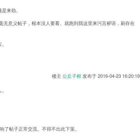
越是来劲。
那种毫无意义帖子，根本没人要看。就跑到我这里来污言秽语，刷存在
应。
。
楼主
公丘子桓
发布于
2016-04-23 16:20:19
人。
影响了帖子正常交流。不得不出此下策。