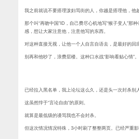
我之前就说不要搭理泼妇骂街的人，你越是搭理他，他
那个叫“再吻中国”ID，自己费尽心机地写“猴子变人”
感，想让大家注意他，注意他写的东西。
对这种直接无视，让他一个人自言自语去，是最好的回
别再和他吵了，浪费层楼。这种口水战“影响看贴心情”
已经拉入黑名单，我上论坛这么久，还是头一次封杀别
这虽然悖于“言论自由”的原则。
就算是最低级的谩骂我也不会封杀。
但这次情况情况特殊，3小时刷了整整两页。已经严重