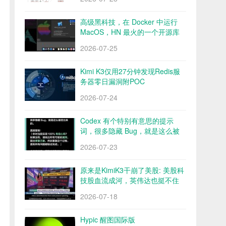
高级黑科技，在 Docker 中运行
MacOS，HN 最火的一个开源库
Docker OSX
2026-07-25
Kimi K3仅用27分钟发现Redis服
务器零日漏洞附POC
2026-07-24
Codex 有个特别有意思的提示
词，很多隐藏 Bug，就是这么被
挖出来的
2026-07-23
原来是KimiK3干崩了美股: 美股科
技股血流成河，英伟达也挺不住
了？
2026-07-18
Hypic 醒图国际版