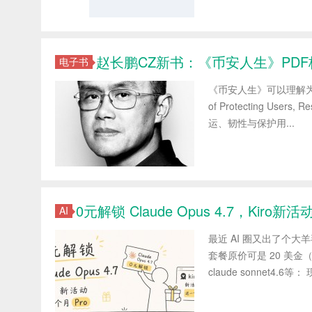
赵长鹏CZ新书：《币安人生》PDF
电子书
《币安人生》可以理解为 CZ
of Protecting User
运、韧性与保护用...
0元解锁 Claude Opus 4.7，Kiro新
AI
最近 AI 圈又出了个大羊
套餐原价可是 20 美金（约
claude sonnet4.6