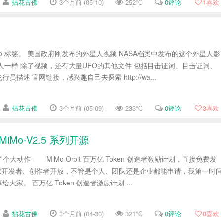
拈花古佛
3个月前 (05-10)
252℃
0评论
1
喜欢
eo 标签。 美国政府刚发布的外星人视频 NASA档案中发布的这个外星人影
人一样 除了视频，还有大量UFO的其他文件 包括目击证词、目击证词、
描述 官网链接，感兴趣自己去探索 http://wa...
拈花古佛
3个月前 (05-09)
233℃
0评论
3
喜欢
MiMo-V2.5 系列开源
了个大动作 ——MiMo Orbit 百万亿 Token 创造者激励计划，直接免费发
，面向全球开发者、创作者开放，不管是个人、团队还是企业都能申请，我第一时
家。 百万亿 Token 创造者激励计划 ...
拈花古佛
3个月前 (04-30)
321℃
0评论
0
喜欢