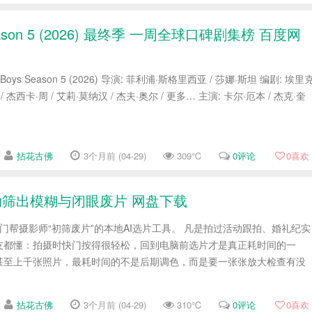
ason 5 (2026) 最终季 一周全球口碑剧集榜 百度网
oys Season 5 (2026) 导演: 菲利浦·斯格里西亚 / 莎娜·斯坦 编剧: 埃里
/ 杰西卡·周 / 艾莉·莫纳汉 / 杰夫·奥尔 / 更多… 主演: 卡尔·厄本 / 杰克·奎
拈花古佛
3个月前 (04-29)
309℃
0评论
0
喜欢
具，辅助筛出模糊与闭眼废片 网盘下载
o 是一个专门帮摄影师“初筛废片”的本地AI选片工具。 凡是拍过活动跟拍、婚礼纪实
友都懂：拍摄时快门按得很轻松，回到电脑前选片才是真正耗时间的一
甚至上千张照片，最耗时间的不是后期调色，而是要一张张放大检查有没
拈花古佛
3个月前 (04-29)
310℃
0评论
0
喜欢