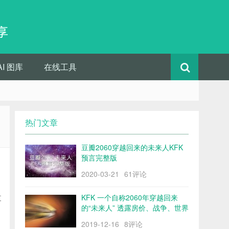
享
AI 图库
在线工具
热门文章
豆瓣2060穿越回来的未来人KFK
预言完整版
2020-03-21
61评论
印
支
KFK 一个自称2060年穿越回来
的“未来人” 透露房价、战争、世界
格局……
2019-12-16
8评论