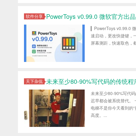
PowerToys v0.99.0 微
软件分享
▎PowerToys v0
速启动，更改快捷键，一
屏幕测距，快速取色，截图 控
未来至少80-90%写代码的传统
天下杂侃
未来至少80-90%写
迟早都会被系统替代。 
电梯不是你今天看到的“
高度。...