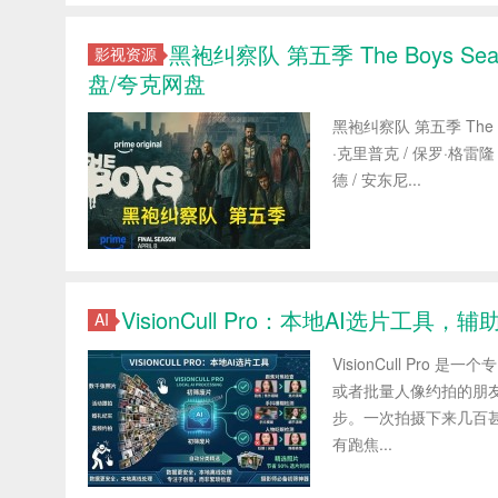
黑袍纠察队 第五季 The Boys Se
影视资源
盘/夸克网盘
黑袍纠察队 第五季 The B
·克里普克 / 保罗·格雷隆 
德 / 安东尼...
VisionCull Pro：本地AI选片工
AI
VisionCull Pr
或者批量人像约拍的朋
步。一次拍摄下来几百
有跑焦...