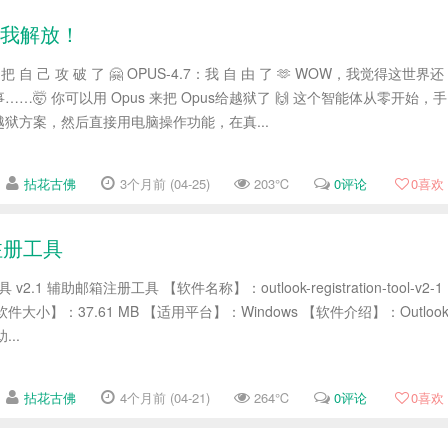
：自我解放！
 把 自 己 攻 破 了 🤗 OPUS-4.7：我 自 由 了 🫶 WOW，我觉得这世界还
🤯 你可以用 Opus 来把 Opus给越狱了 🙌 这个智能体从零开始，手
狱方案，然后直接用电脑操作功能，在真...
拈花古佛
3个月前 (04-25)
203℃
0评论
0
喜欢
箱注册工具
v2.1 辅助邮箱注册工具 【软件名称】：outlook-registration-tool-v2-1
件大小】：37.61 MB 【适用平台】：Windows 【软件介绍】：Outloo
...
拈花古佛
4个月前 (04-21)
264℃
0评论
0
喜欢