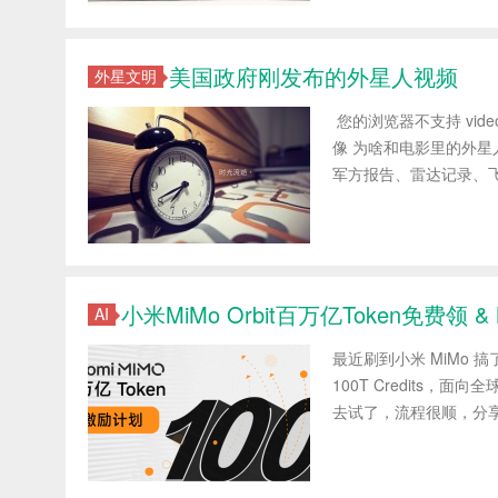
美国政府刚发布的外星人视频
外星文明
您的浏览器不支持 vid
像 为啥和电影里的外星
军方报告、雷达记录、飞行员
小米MiMo Orbit百万亿Token免费领 & 
AI
最近刷到小米 MiMo 搞
100T Credits
去试了，流程很顺，分享给大