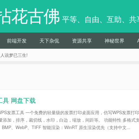
拈花古佛
平等、自由、互助、共
前端开发
天下杂侃
资源共享
神秘世界
痴人说梦已三生!
工具 网盘下载
PS发票工具 一个免费的轻量级的发票打印桌面应用，仿写WPS发票打
量添加，排序，裁切线，水印，白边，缩放，间距等。 功能特性 多格式
、BMP、WebP、TIFF 智能渲染：WinRT 原生渲染优先（支持中文...