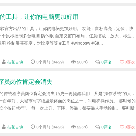
软官方出品的工具，让你的电脑更加好用
.99.0 微软官方出品的工具，让你的电脑更加好用。 功能：鼠标高亮，定位，快
个鼠标控制多台电脑 防休眠 自定义窗口布局，任意缩放，放大，标注，
制屏幕亮度，对比度等等 #工具 #windosw #Git...
拈花古佛
3个月前 (04-29)
200℃
0评论
0
喜欢
程序员岗位肯定会消失
代码的传统程序员岗位肯定会消失 历史一再提醒我们：凡是“操作系统”的人，
一百年前，大城市写字楼里最体面的岗位之一，叫电梯操作员。 那时候的
按个按钮就行”。 每一次上升、下降、停靠，都要靠人手动控制。 要判断
拈花古佛
3个月前 (04-26)
225℃
0评论
0
喜欢