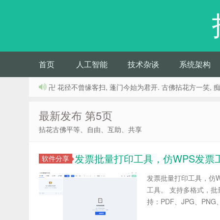
首页
人工智能
技术杂谈
系统架构
卍 花径不曾缘客扫, 蓬门今始为君开. 古佛拈花方一笑, 
最新发布 第5页
拈花古佛平等、自由、互助、共享
发票批量打印工具，仿WPS发票
软件分享
发票批量打印工具，仿W
工具。 支持多格式，批
持：PDF、JPG、PNG