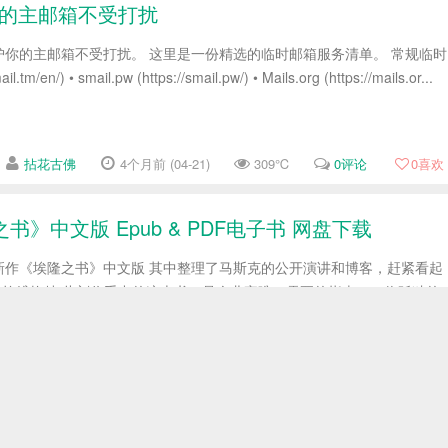
护你的主邮箱不受打扰
你的主邮箱不受打扰。 这里是一份精选的临时邮箱服务清单。 常规临时
l.tm/en/) • smail.pw (https://smail.pw/) • Mails.org (https://mails.or...
拈花古佛
4个月前 (04-21)
309℃
0评论
0
喜欢
中文版 Epub & PDF电子书 网盘下载
新作《埃隆之书》中文版 其中整理了马斯克的公开演讲和博客，赶紧看起
瓦尔· 拉维坎特 此刻你手中的这本书，是企业家唯一需要的指南。一位孤独的
发掘真理并将其浓缩为产品精髓。肩负责任与期望的重担，创始人寻求导
拈花古佛
4个月前 (04-16)
262℃
0评论
0
喜欢
用的亚马逊视频在线下载神器! 1080P高清!