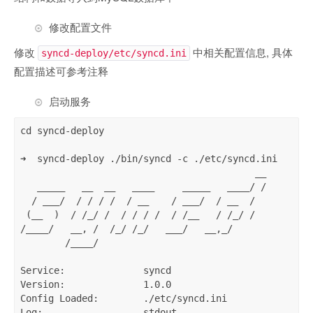
修改配置文件
修改
中相关配置信息, 具体
syncd-deploy/etc/syncd.ini
配置描述可参考注释
启动服务
cd syncd-deploy

➜  syncd-deploy ./bin/syncd -c ./etc/syncd.ini

                                          __

   _____   __  __   ____     _____   ____/ /

  / ___/  / / / /  / __    / ___/  / __  /

 (__  )  / /_/ /  / / / /  / /__   / /_/ /

/____/   __, /  /_/ /_/   ___/   __,_/

        /____/

Service:              syncd

Version:              1.0.0

Config Loaded:        ./etc/syncd.ini

Log:                  stdout
