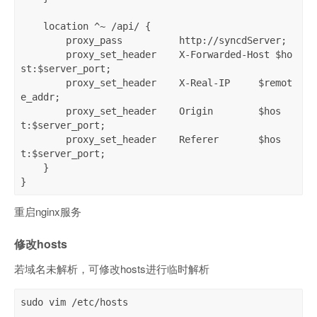
    location ^~ /api/ {

        proxy_pass          http://syncdServer;

        proxy_set_header    X-Forwarded-Host $ho
st:$server_port;

        proxy_set_header    X-Real-IP     $remot
e_addr;

        proxy_set_header    Origin        $hos
t:$server_port;

        proxy_set_header    Referer       $hos
t:$server_port;

    }

}
重启nginx服务
修改hosts
若域名未解析，可修改hosts进行临时解析
sudo vim /etc/hosts
