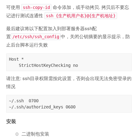
可使用
命令添加，或手动拷贝. 拷贝后不要忘
ssh-copy-id
记进行测试连通性
ssh {生产机用户名}@{生产机地址}
最后建议将以下配置加入到部署服务器ssh配
置
中，关闭公钥摘要的显示提示，防
/etc/ssh/ssh_config
止后台脚本运行失败
Host *

    StrictHostKeyChecking no
请注意: ssh目录权限需按此设置，否则会出现无法免密登录的
情况
~/.ssh  0700

~/.ssh/authorized_keys 0600
安装
二进制包安装