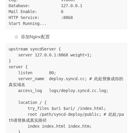
Database:             127.0.0.1

Mail Enable:          0

HTTP Service:         :8868

Start Running...
添加Nginx配置
upstream syncdServer {

    server 127.0.0.1:8868 weight=1;

}

server {

    listen       80;

    server_name  deploy.syncd.cc; # 此处替换成你的
真实域名

    access_log   logs/deploy.syncd.cc.log;

    location / {

        try_files $uri $uri/ /index.html;

        root /path/syncd-deploy/public; # 此处/pa
th请替换成真实路径

        index index.html index.htm;

    }
