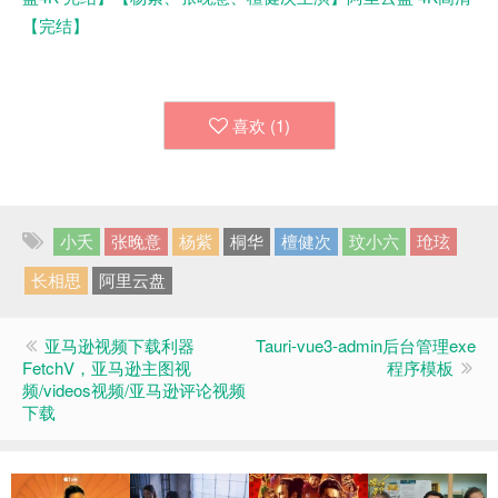
【完结】
喜欢 (
1
)
小夭
张晚意
杨紫
桐华
檀健次
玟小六
玱玹
长相思
阿里云盘
亚马逊视频下载利器
Tauri-vue3-admin后台管理exe
FetchV，亚马逊主图视
程序模板
频/videos视频/亚马逊评论视频
下载