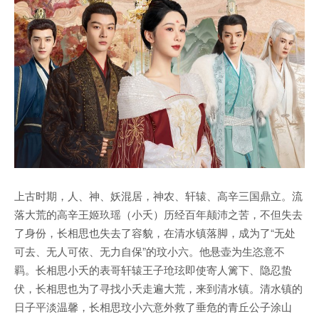
上古时期，人、神、妖混居，神农、轩辕、高辛三国鼎立。流
落大荒的高辛王姬玖瑶（小夭）历经百年颠沛之苦，不但失去
了身份，长相思也失去了容貌，在清水镇落脚，成为了“无处
可去、无人可依、无力自保”的玟小六。他悬壶为生恣意不
羁。长相思小夭的表哥轩辕王子玱玹即使寄人篱下、隐忍蛰
伏，长相思也为了寻找小夭走遍大荒，来到清水镇。清水镇的
日子平淡温馨，长相思玟小六意外救了垂危的青丘公子涂山