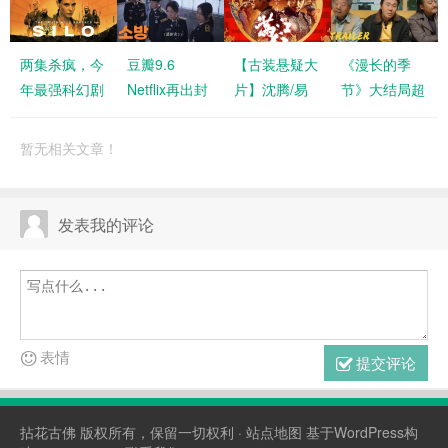
两集杀疯，今
豆瓣9.6
【古装悬疑大
《漫长的季
年最强科幻剧
Netflix再出封
片】沈腾/易
节》大结局超
来了 美剧
神之作 海妖
烊千玺/张译/
预期，豆瓣评
《羊毛战记》
的呼唤：火之
岳云鹏联袂演
分9.5分超
暂无相关文章！
阿里云盘
岛生存战 阿
绎《满江红》
《隐秘的角
4K（第十集完
里云盘
阿里云盘4K高
落》 阿里云
结）
清
盘
发表我的评论
表情
提交评论
拈花古佛
版权所有，保留一切权利 ·
站点地图
基于WordPress构