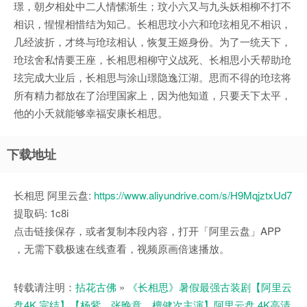
璟，朝夕相处中二人情愫渐生；玟小六又与九头妖相柳不打不
相识，惺惺相惜结为知己。长相思玟小六和玱玹相见不相识，
几经波折，才终与玱玹相认，恢复王姬身份。为了一统天下，
玱玹舍私情要王座，长相思相柳守义战死、长相思小夭帮助玱
玹完成大业后，长相思与涂山璟隐逸江湖。思而不得的玱玹将
所有精力都放在了治理国家上，因为他知道，只要天下太平，
他的小夭就能够幸福安康长相思。
下载地址
长相思 阿里云盘:
https://www.aliyundrive.com/s/H9MqjztxUd7
提取码: 1c8i
点击链接保存，或者复制本段内容，打开「阿里云盘」APP
，无需下载极速在线查看，视频原画倍速播放。
转载请注明：
拈花古佛
»
《长相思》暑假最强古装剧【阿里云
盘4K 完结】【杨紫、张晚意、檀健次主演】阿里云盘 4K高清