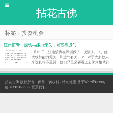
拈花古佛
标签：投资机会
江南愤青：赚钱与能力无关，暴富靠运气
3月21日，江南愤青在深圳做了一次演讲。 1、赚
大钱和能力无关，和运气有关。 2、对于大多数人
来说真相不重要，他们只是需要看上去像真相就行
了。老百姓不需要真理，只需要听上去像真理。
3、面对泡沫，你有两种选择，一种就是说泡沫快
破了。一种就是跳到泡沫里游泳。前者是求真，往
拈花古佛
版权所有，保留一切权利 ·
站点地图
基于WordPress构
往越来越聪...
建 © 2010-2022
联系我们