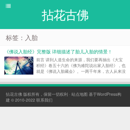
拈花古佛
标签：入胎
《佛说入胎经》完整版 详细描述了胎儿入胎的情景！
前言 讲到人道生命的来源，我们要再抽出《大宝
积经》卷五十六的《佛为难陀说出家入胎经》，也
就是《佛说入胎藏会》。一两千年来，古人从来没
有把这部经当作重点来研究，大家也都没有留意。
其实这是很重要的，它涉及心物一元——尤其以人
为本位的生命的大科学。同时和气脉的变化、习气
拈花古佛
版权所有，保留一切权利 ·
站点地图
基于WordPress构
的转化，都有关...
建 © 2010-2022
联系我们