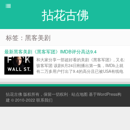
拈花古佛
标签：黑客美剧
最新黑客美剧《黑客军团》IMDB评分高达9.4
和大家分享一部超好看的美剧《黑客军团》, 又名:
骇客军团 该剧6月24日刚播出第一集，IMDb上就
有二万多用户打出了9.4的高分且已被USA有线电
视台预订第二季。 如果最近剧荒，追这部准没
错！ 官方网站:
www.usanetwork.com/mrrobot/home IMD...
拈花古佛
版权所有，保留一切权利 ·
站点地图
基于WordPress构
建 © 2010-2022
联系我们