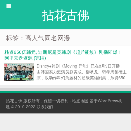
拈花古佛
标签：高人气同名网漫
耗资650亿韩元, 迪斯尼超英韩剧《超异能族》刚播即爆！
阿里云盘资源 (完结)
Disney+韩剧《Moving 异能》已在8月9日开播，
由韩国实力派演员赵寅成、柳承龙、韩孝周领衔主
演，以动作科幻为题材的超级英雄剧集，斥资650
亿韩元打造电影级别特效韩剧。 全剧共20集，单
集时长60分钟，总制作费用高达650亿韩元，折合
3.5亿元RMB。 刚开播时豆瓣评分...
拈花古佛
版权所有，保留一切权利 ·
站点地图
基于WordPress构
建 © 2010-2022
联系我们