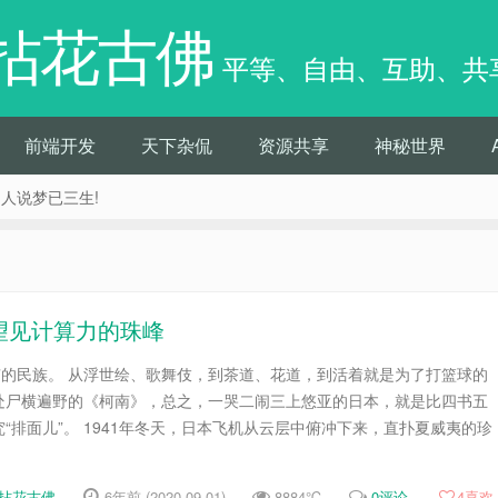
拈花古佛
平等、自由、互助、共
前端开发
天下杂侃
资源共享
神秘世界
痴人说梦已三生!
望见计算力的珠峰
”的民族。 从浮世绘、歌舞伎，到茶道、花道，到活着就是为了打篮球的
处尸横遍野的《柯南》，总之，一哭二闹三上悠亚的日本，就是比四书五
“排面儿”。 1941年冬天，日本飞机从云层中俯冲下来，直扑夏威夷的珍
拈花古佛
6年前 (2020-09-01)
8884℃
0评论
4
喜欢