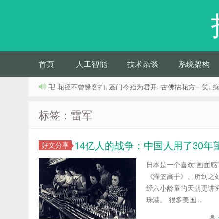
首页
人工智能
技术杂谈
系统架构
卍 花径不曾缘客扫, 蓬门今始为君开. 古佛拈花方一笑, 
标签：雷军
14亿人的战争：中国人用了30年
好文分享
日本是一个喜欢“画面感
《灌篮高手》、所到之
经六小龄童的天朝更讲究
珠港。 很多美国...