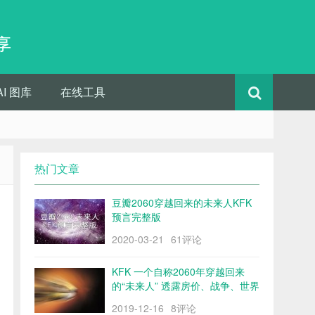
享
AI 图库
在线工具
热门文章
豆瓣2060穿越回来的未来人KFK
预言完整版
2020-03-21
61评论
KFK 一个自称2060年穿越回来
的“未来人” 透露房价、战争、世界
格局……
2019-12-16
8评论