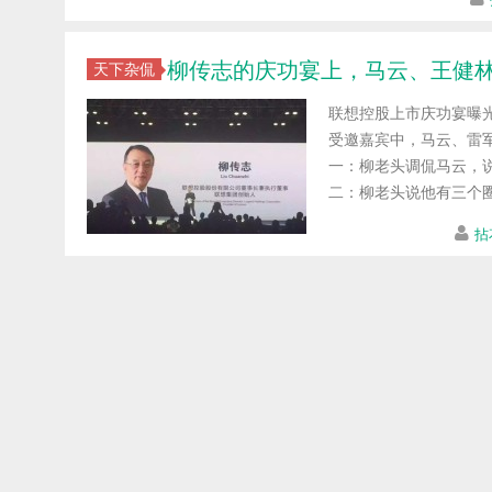
柳传志的庆功宴上，马云、王健
天下杂侃
联想控股上市庆功宴曝
受邀嘉宾中，马云、雷军
一：柳老头调侃马云，
二：柳老头说他有三个圈子
拈