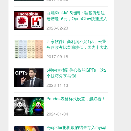
白嫖Kimi-k2.5指南：硅基流动注
册赠送16元，OpenClaw快速接入
Kimi-k2.5
2026-02-23
四家软件厂商利润不足1亿，云业
务营收占比普遍较低，国内十大老
牌软件厂商财报解析
2017-09-18
5秒内查找到你心仪的GPTs，这2
个技巧分享与你!
2023-11-13
Pandas表格样式设置，超好看！
2024-01-04
Pyspider把抓取的结果存入mysql