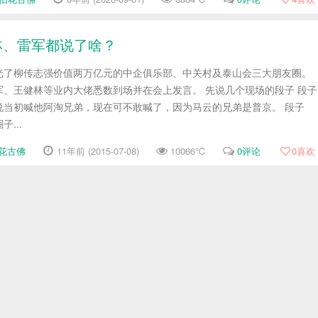
林、雷军都说了啥？
光了柳传志强价值两万亿元的中企俱乐部、中关村及泰山会三大朋友圈。
、王健林等业内大佬悉数到场并在会上发言。 先说几个现场的段子 段子
说当初喊他阿淘兄弟，现在可不敢喊了，因为马云的兄弟是普京。 段子
...
花古佛
11年前 (2015-07-08)
10066℃
0评论
0
喜欢