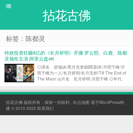
拈花古佛
标签：陈都灵
特效投资狂砸8亿的《长月烬明》开播 罗云熙、白鹿、陈都
灵领衔主演 阿里云盘4K
◎译名 碧城诀/黑月光拿稳BE剧本/月照千峰/月
照千峰为一人/长月烬明/长月无烬/Till The End of
The Moon ◎片名 长月烬明·月照千峰 ◎年代
2023 ◎产地 中国大陆 ◎类别 剧情/爱情/奇幻/
古装 ◎语言 汉语普通话 ◎上映日期 2023-04-
0...
拈花古佛
版权所有，保留一切权利 ·
站点地图
基于WordPress构
建 © 2010-2022
联系我们