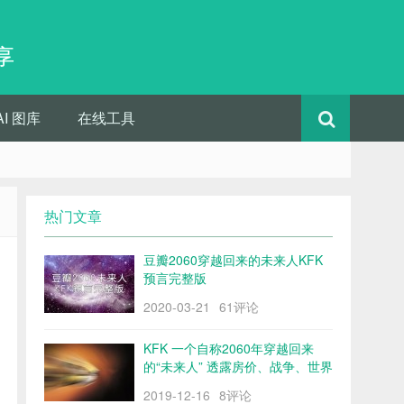
享
AI 图库
在线工具
热门文章
豆瓣2060穿越回来的未来人KFK
预言完整版
2020-03-21
61评论
KFK 一个自称2060年穿越回来
的“未来人” 透露房价、战争、世界
格局……
2019-12-16
8评论