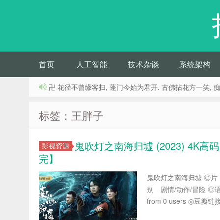
首页
人工智能
技术杂谈
系统架构
卍 花径不曾缘客扫, 蓬门今始为君开. 古佛拈花方一笑, 
标签：王胖子
鬼吹灯之南海归墟 (2023) 4K
影视资源
完】
鬼吹灯之南海归墟 ◎
别 剧情/动作/冒险 ◎
from 0 users ◎豆瓣链接 h