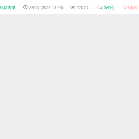
拈花古佛
3年前 (2023-12-05)
2701℃
0评论
1
喜欢