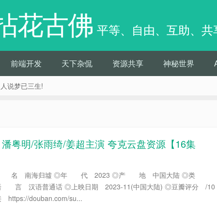
拈花古佛
平等、自由、互助、共
前端开发
天下杂侃
资源共享
神秘世界
痴人说梦已三生!
高码 潘粤明/张雨绮/姜超主演 夸克云盘资源【16集
片 名 南海归墟 ◎年 代 2023 ◎产 地 中国大陆 ◎类
语 言 汉语普通话 ◎上映日期 2023-11(中国大陆) ◎豆瓣评分 /10
ttps://douban.com/su...