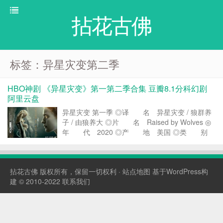
拈花古佛
标签：异星灾变第二季
HBO神剧 《异星灾变》第一第二季合集 豆瓣8.1分科幻剧
阿里云盘
异星灾变 第一季 ◎译 名 异星灾变 / 狼群养
子 / 由狼养大 ◎片 名 Raised by Wolves ◎
年 代 2020 ◎产 地 美国 ◎类 别
剧情 / 科幻 ◎语 言 英语 ◎字 幕 中英
双字 ◎上映日期 2020-09-03(美国) ◎IMDb评...
拈花古佛
版权所有，保留一切权利 ·
站点地图
基于WordPress构
建 © 2010-2022
联系我们