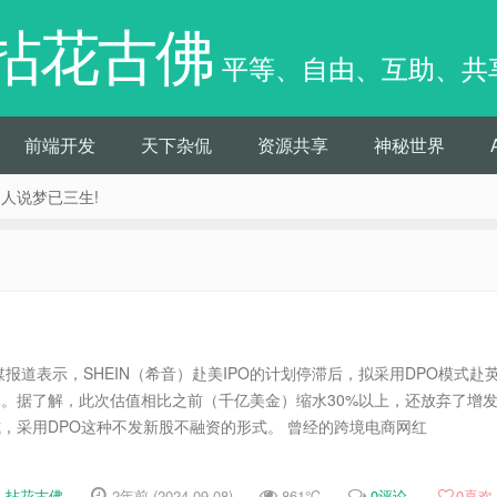
拈花古佛
平等、自由、互助、共
前端开发
天下杂侃
资源共享
神秘世界
痴人说梦已三生!
报道表示，SHEIN（希音）赴美IPO的计划停滞后，拟采用DPO模式赴
元。据了解，此次估值相比之前（千亿美金）缩水30%以上，还放弃了增
式，采用DPO这种不发新股不融资的形式。 曾经的跨境电商网红
拈花古佛
2年前 (2024-09-08)
861℃
0评论
0
喜欢