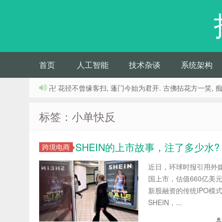
首页
人工智能
技术杂谈
系统架构
卍 花径不曾缘客扫, 蓬门今始为君开. 古佛拈花方一笑, 
标签：小单快反
SHEIN的上市故事，注了多少水?
跨境电商
近日，环球时报引用外媒
国上市，估值660亿美
新股融资的传统IPO模
SHEIN，...