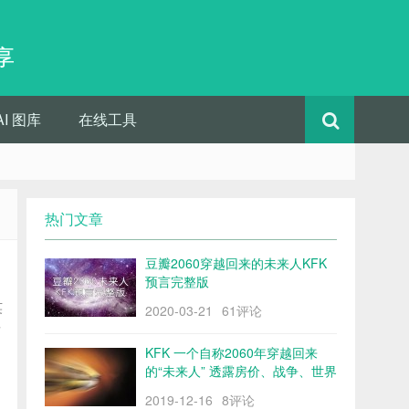
享
AI 图库
在线工具
热门文章
豆瓣2060穿越回来的未来人KFK
预言完整版
英
2020-03-21
61评论
发
KFK 一个自称2060年穿越回来
的“未来人” 透露房价、战争、世界
格局……
2019-12-16
8评论