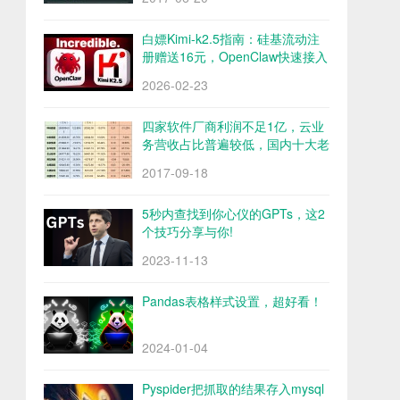
白嫖Kimi-k2.5指南：硅基流动注
册赠送16元，OpenClaw快速接入
Kimi-k2.5
2026-02-23
四家软件厂商利润不足1亿，云业
务营收占比普遍较低，国内十大老
牌软件厂商财报解析
2017-09-18
5秒内查找到你心仪的GPTs，这2
个技巧分享与你!
2023-11-13
Pandas表格样式设置，超好看！
2024-01-04
Pyspider把抓取的结果存入mysql