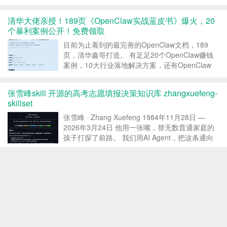
（通过评论视频），还是为了给自己的
TikTok/YouTube 站外引流寻找剪辑灵感，获取高
清华大佬亲授！189页《OpenClaw实战蓝皮书》爆火，20
质量的商品原片视频都是刚需。 然而，亚马逊
个暴利案例公开！免费领取
平...
目前为止看到的最完善的OpenClaw文档，189
页，清华鑫哥打造。 有足足20个OpenClaw赚钱
案例，10大行业落地解决方案，还有OpenClaw
skills开发教程。 文档首页有飞书链接，可以查看
后续更新。 这里免费领取。 清华AI大佬189页的
张雪峰skill 开源的高考志愿填报决策知识库 zhangxuefeng-
《OpenClaw实战...
skillset
张雪峰 · Zhang Xuefeng 1984年11月28日 —
2026年3月24日 他用一张嘴，替无数普通家庭的
孩子打探了前路。 我们用AI Agent，把这条通向
未来的路铺向远方。 这是什么 中国每年超过
1200万高考考生，大量来自信息资源匮乏...
一条命令永久激活win11或win10系统
安全提示：激活方法来源于网络，属于github上的
MAS开源项目，谨慎激活。安全问题请自行斟
酌，注重安全的小伙伴们请购买正版。 MAS作为
一个开源免费的激活工具，以其安全性、易用性和
强大的功能受到了用户的青睐。它不仅提供了多种