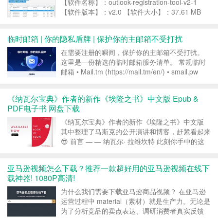
【软件名称】：outlook-registration-tool-v2-1
【软件版本】：v2.0 【软件大小】：37.61 MB
【适用平台】：Windows 【软件介绍】：Outlook
注册工具 v1.0是一款辅助...
临时邮箱 | 你的隐私盾牌 | 保护你的主邮箱不受打扰
在需要注册的瞬间，保护你的主邮箱不受打扰。
这里是一份精选的临时邮箱服务清单。 常规临时
邮箱 • Mail.tm (https://mail.tm/en/) • smail.pw
(https://smail.pw/) • Mails.org (https://mails.or...
《纳瓦尔宝典》作者的新作《埃隆之书》中文版 Epub &
PDF电子书 网盘下载
《纳瓦尔宝典》作者的新作《埃隆之书》中文版
其中整理了马斯克的公开演讲和博客，赶紧看起来
😎 前言 — — 纳瓦尔· 拉维坎特 此刻你手中的这
本书，是企业家唯一需要的指南。一位孤独的创始
人踏上独特旅程，发掘真理并将其浓缩为产品精
亚马逊视频怎么下载？推荐一款超好用的亚马逊视频在线下
髓。肩负责任与期望的重担，创始人寻求导师与书
载神器! 1080P高清!
籍—...
为什么我们需要下载亚马逊商品视频？ 在亚马逊
运营过程中 material（素材）就是生产力。无论是
为了分析竞品的卖点表达、调研消费者真实反馈