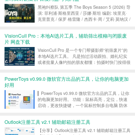
黑袍纠察队 第五季 The Boys Season 5 (2026) 导
演: 菲利浦·斯格里西亚 / 莎娜·斯坦 编剧: 埃里克·
克里普克 / 保罗·格雷隆 / 杰西卡·周 / 艾莉·莫纳汉 /
杰夫·奥尔 / 更多… 主演: 卡尔·厄本 / 杰克·奎德 /
安东尼...
VisionCull Pro：本地AI选片工具，辅助筛出模糊与闭眼废
片 网盘下载
VisionCull Pro 是一个专门帮摄影师“初筛废片”的
本地AI选片工具。 凡是拍过活动跟拍、婚礼纪实
或者批量人像约拍的朋友都懂：拍摄时快门按得很
轻松，回到电脑前选片才是真正耗时间的一步。一
次拍摄下来几百甚至上千张照片，最耗时间的不是
PowerToys v0.99.0 微软官方出品的工具，让你的电脑更加
后期调色，而是要一张张放大检查有没有跑焦...
好用
▎PowerToys v0.99.0 微软官方出品的工具，让你
的电脑更加好用。 功能：鼠标高亮，定位，快速
启动，更改快捷键，一个鼠标控制多台电脑 防休
眠 自定义窗口布局，任意缩放，放大，标注，屏
幕测距，快速取色，截图 控制屏幕亮度，对比度
Outlook注册工具 v2.1 辅助邮箱注册工具
等等 #工具 #windosw #Git...
【分享】Outlook注册工具 v2.1 辅助邮箱注册工具