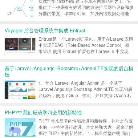
负载均衡 负载均衡 建立在现有网络结构之上，它
提供了一种廉价有效透明的方法扩展网络设备和服
务器的带宽、增加吞吐量、加强网络数据处理能
力、提高网络的灵活性和可用性。 负载均衡，英
文名称为Load Balance，其意思就是分摊到多个
Voyager 后台管理系统中集成 Entrust
操作单元上进行执行，例如Web服务器、FTP服
务...
Entrust是一个Laravel扩展包，用于在Laravel应用
中实现RBAC（Role-Based Access Control）权
限管理 使用 Entrust 扩展包在 Laravel 5 中实现
RBAC 权限管理（一）：安装配置篇 1、安装
Voyager Voyager...
基于Laravel+Angularjs+Bootstrap+AdminLTE实现的后台模
板
1、简介 Laravel Angular Admin 是一个基于
Laravel Angularjs Bootstrap AdminLTE 实现的后
台模板，使用了Gulp工作流，并且支持 OAuth 和
JWT 认证，此外使用 Dingo API 实现了RESTful
API，还...
PHP7中我们应该学习会用的新特性
PHP7 带来显著的性能改进和新特性，并对之前版
本的一些特性进行改进。本文将和大家一起来了解
探讨 PHP7 中的新特性。 1．标量类型声明 我们