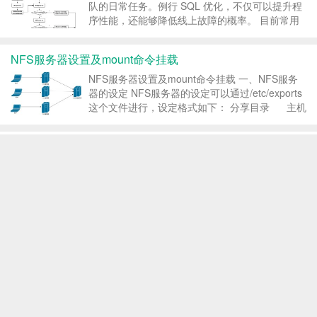
队的日常任务。例行 SQL 优化，不仅可以提升程
序性能，还能够降低线上故障的概率。 目前常用
的 SQL 优化方式包括但不限于：业务层优化、
SQL逻辑优化、索引优化等。其中索引优化通常通
NFS服务器设置及mount命令挂载
过调整索引或新增索引从而达到 SQL 优化...
NFS服务器设置及mount命令挂载 一、NFS服务
器的设定 NFS服务器的设定可以通过/etc/exports
这个文件进行，设定格式如下： 分享目录 主机
名称或者IP(参数1，参数2）
/arm2410s 10.22.22.*(rw,sync,no_root_sq...
超越MySQL：三个流行MySQL分支的对比
导读：尽管MySQL是最受欢迎的程序之一，但是
许多开发人员认为有必要将其拆分成其他项目，并
且每个分支项目都有自己的专长。该需求以及
Oracle对核心产品增长缓慢的担忧，导致出现了许
多开发人员感兴趣的子项目和分支。本文将讨论受
Redis 五种数据类型的使用场景
人们关注的三个流行MySQL分支：Drizzle、Mar...
String String 常用命令： 除了get、set、incr、
decr mget等操作外，Redis还提供了下面一些操
作： 获取字符串长度 往字符串append内容 设置
和获取字符串的某一段内容 设置及获取字符串的
某一位（bit） 批量设置一系列字符串的内容...