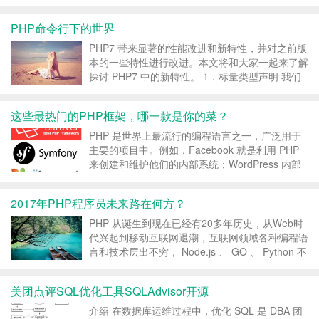
知道PHP是一种弱类型的编程语言,因此没有提供
任何方法来指定输入参数和返回值的类型，PHP7
PHP命令行下的世界
突破了这种现状，增加了对标量类型（int,...
PHP7 带来显著的性能改进和新特性，并对之前版
本的一些特性进行改进。本文将和大家一起来了解
探讨 PHP7 中的新特性。 1．标量类型声明 我们
知道PHP是一种弱类型的编程语言,因此没有提供
任何方法来指定输入参数和返回值的类型，PHP7
这些最热门的PHP框架，哪一款是你的菜？
突破了这种现状，增加了对标量类型（int,f...
PHP 是世界上最流行的编程语言之一，广泛用于
主要的项目中。例如，Facebook 就是利用 PHP
来创建和维护他们的内部系统；WordPress 内部
基于 PHP， 作为报答它为超过26%的网站提供了
技术支持。而现在PHP已经为超过82%的网站提供
2017年PHP程序员未来路在何方？
了支持（Web Techno...
PHP 从诞生到现在已经有20多年历史，从Web时
代兴起到移动互联网退潮，互联网领域各种编程语
言和技术层出不穷， Node.js 、 GO 、 Python 不
断地在挑战 PHP 的地位。这些技术的推动者非常
热衷于唱衰 PHP ， PHP 语言的未来在哪里？
美团点评SQL优化工具SQLAdvisor开源
PHP 程序员当如何应...
介绍 在数据库运维过程中，优化 SQL 是 DBA 团