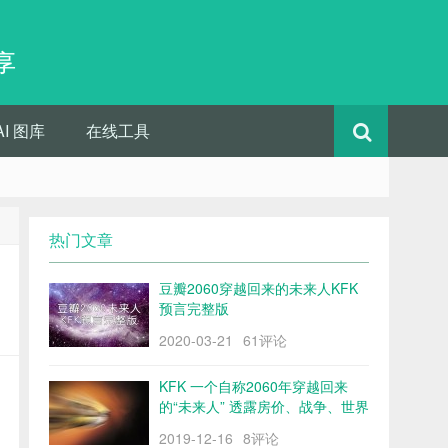
享
AI 图库
在线工具
热门文章
豆瓣2060穿越回来的未来人KFK
预言完整版
2020-03-21
61评论
KFK 一个自称2060年穿越回来
的“未来人” 透露房价、战争、世界
格局……
2019-12-16
8评论