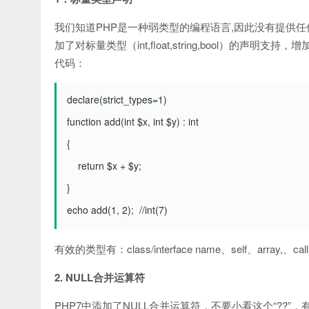
我们知道PHP是一种弱类型的编程语言,因此没有提供
加了对标量类型（int,float,string,bool）的声明支持，
代码：
declare
(
strict_types
=
1
)
function
add
(
int
$
x
,
int
$
y
)
:
int
{
return
$
x
+
$
y
;
}
echo add
(
1
,
2
);
//int(7)
有效的类型有：class/interface name、self、array,、callab
2. NULL合并运算符
PHP7中添加了NULL合并运算符，不要小看这个“?