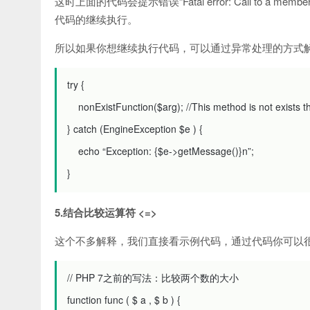
这时上面的代码会提示错误“Fatal error: Call to a membe
代码的继续执行。
所以如果你想继续执行代码，可以通过异常处理的方式
try
{
nonExistFunction
($
arg
);
//This method is not exists th
}
catch
(
EngineException
$
e
)
{
echo
“Exception: {$e->getMessage()}n”
;
}
5.结合比较运算符 <=>
这个不多解释，我们直接看示例代码，通过代码你可以
// PHP 7之前的写法：比较两个数的大小
function
func
(
$
a
,
$
b
)
{