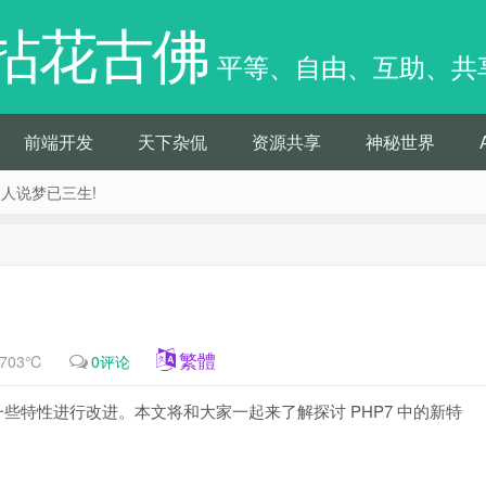
拈花古佛
平等、自由、互助、共
前端开发
天下杂侃
资源共享
神秘世界
痴人说梦已三生!
繁體
703℃
0评论
一些特性进行改进。本文将和大家一起来了解探讨 PHP7 中的新特