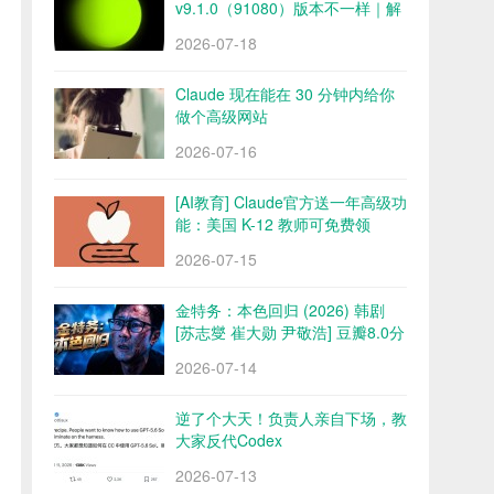
v9.1.0（91080）版本不一样｜解
锁会员 永久会员 网盘下载
2026-07-18
Claude 现在能在 30 分钟内给你
做个高级网站
2026-07-16
[AI教育] Claude官方送一年高级功
能：美国 K-12 教师可免费领
2026-07-15
金特务：本色回归 (2026) 韩剧
[苏志燮 崔大勋 尹敬浩] 豆瓣8.0分
百度/夸克网盘
2026-07-14
逆了个大天！负责人亲自下场，教
大家反代Codex
2026-07-13