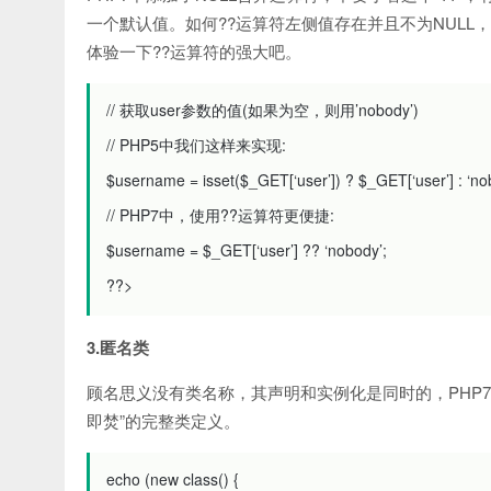
一个默认值。如何??运算符左侧值存在并且不为NUL
体验一下??运算符的强大吧。
// 获取user参数的值(如果为空，则用’nobody’)
// PHP5中我们这样来实现:
$username
=
isset
(
$_GET
[
‘user’
])
?
$_GET
[
‘user’
]
:
‘no
// PHP7中，使用??运算符更便捷:
$username
=
$_GET
[
‘user’
]
??
‘nobody’
;
?
?>
3.匿名类
顾名思义没有类名称，其声明和实例化是同时的，PHP7 支
即焚”的完整类定义。
echo
(
new
class
()
{