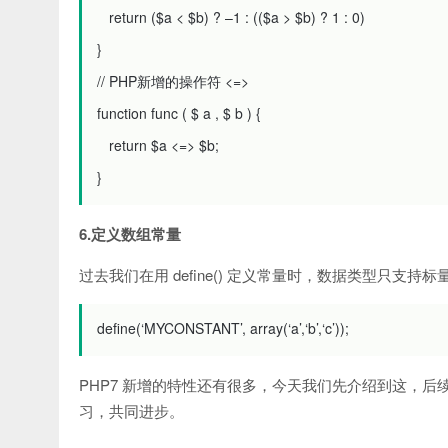
return
($
a
<
$
b
)
?
–
1
:
(($
a
>
$
b
)
?
1
:
0
)
}
// PHP新增的操作符 <=>
function
func
(
$
a
,
$
b
)
{
return
$
a
<=>
$
b
;
}
6.定义数组常量
过去我们在用 define() 定义常量时，数据类型只支持
define
(
‘MYCONSTANT’
,
array
(
‘a’
,
‘b’
,
‘c’
));
PHP7 新增的特性还有很多，今天我们先介绍到这，后
习，共同进步。