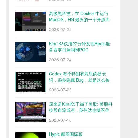
高级黑科技，在 Docker 中运行
MacOS，HN 最火的一个开源库
Docker OSX
2026-07-25
Kimi K3仅用27分钟发现Redis服
务器零日漏洞附POC
2026-07-24
Codex 有个特别有意思的提示
词，很多隐藏 Bug，就是这么被
挖出来的
2026-07-23
原来是KimiK3干崩了美股: 美股科
技股血流成河，英伟达也挺不住
了？
2026-07-18
Hypic 醒图国际版