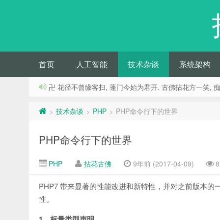
首页
人工智能
技术杂谈
系统架构
卍 花径不曾缘客扫, 蓬门今始为君开. 古佛拈花方一笑, 
技术杂谈
PHP
PHP命令行下的世界
>
>
>
PHP命令行下的世界
PHP
拈花古佛
9年前 (2017-04-09)
8
PHP7 带来显著的性能改进和新特性，并对之前版本的
性。
1．标量类型声明