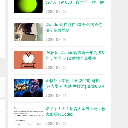
v9.1.0（91080）版本不一样｜解
锁会员 永久会员 网盘下载
2026-07-18
Claude 现在能在 30 分钟内给你
做个高级网站
2026-07-16
[AI教育] Claude官方送一年高级功
能：美国 K-12 教师可免费领
2026-07-15
金特务：本色回归 (2026) 韩剧
[苏志燮 崔大勋 尹敬浩] 豆瓣8.0分
百度/夸克网盘
2026-07-14
逆了个大天！负责人亲自下场，教
大家反代Codex
2026-07-13