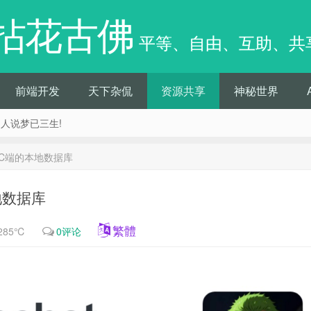
拈花古佛
平等、自由、互助、共
前端开发
天下杂侃
资源共享
神秘世界
痴人说梦已三生!
微信PC端的本地数据库
本地数据库
繁體
285℃
0评论