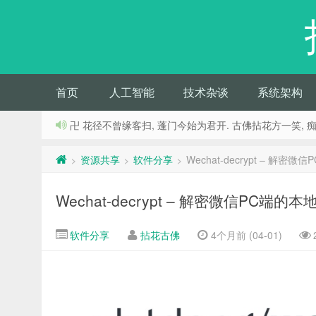
首页
人工智能
技术杂谈
系统架构
卍 花径不曾缘客扫, 蓬门今始为君开. 古佛拈花方一笑, 
资源共享
软件分享
Wechat-decrypt – 解密
>
>
>
Wechat-decrypt – 解密微信PC端的
软件分享
拈花古佛
4个月前 (04-01)