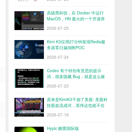
高级黑科技，在 Docker 中运行
MacOS，HN 最火的一个开源库
Docker OSX
2026-07-25
Kimi K3仅用27分钟发现Redis服
务器零日漏洞附POC
2026-07-24
Codex 有个特别有意思的提示
词，很多隐藏 Bug，就是这么被
挖出来的
2026-07-23
原来是KimiK3干崩了美股: 美股科
技股血流成河，英伟达也挺不住
了？
2026-07-18
Hypic 醒图国际版