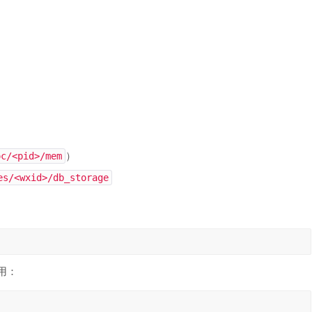
）
oc/<pid>/mem
es/<wxid>/db_storage
用：