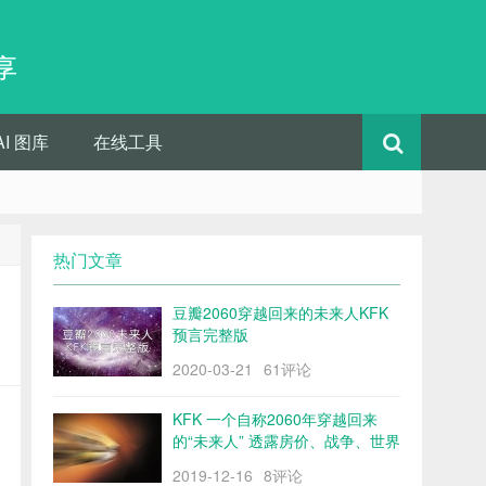
享
AI 图库
在线工具
热门文章
豆瓣2060穿越回来的未来人KFK
预言完整版
2020-03-21
61评论
KFK 一个自称2060年穿越回来
的“未来人” 透露房价、战争、世界
格局……
2019-12-16
8评论