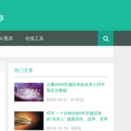
享
AI 图库
在线工具
热门文章
豆瓣2060穿越回来的未来人KFK
预言完整版
2020-03-21
61评论
KFK 一个自称2060年穿越回来
的“未来人” 透露房价、战争、世界
格局……
2019-12-16
8评论