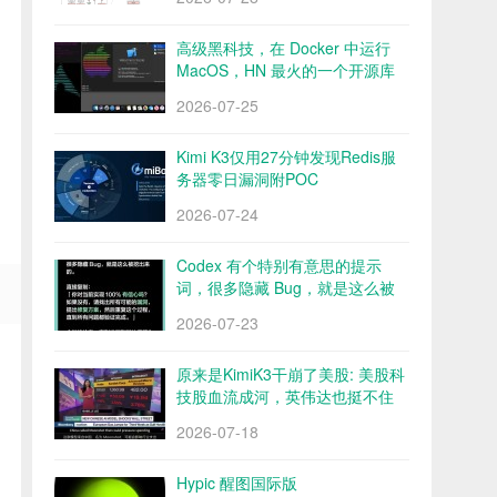
高级黑科技，在 Docker 中运行
MacOS，HN 最火的一个开源库
Docker OSX
2026-07-25
Kimi K3仅用27分钟发现Redis服
务器零日漏洞附POC
2026-07-24
Codex 有个特别有意思的提示
词，很多隐藏 Bug，就是这么被
挖出来的
2026-07-23
原来是KimiK3干崩了美股: 美股科
技股血流成河，英伟达也挺不住
了？
2026-07-18
Hypic 醒图国际版