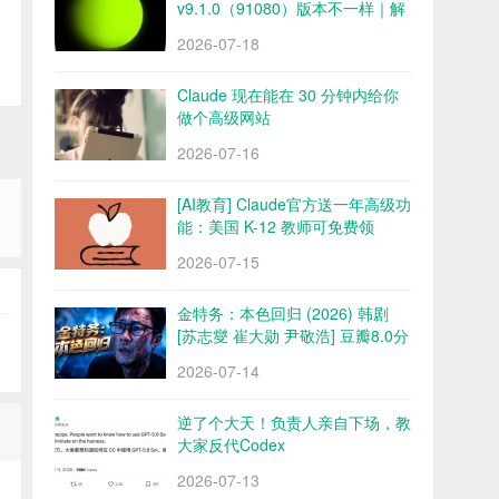
v9.1.0（91080）版本不一样｜解
锁会员 永久会员 网盘下载
2026-07-18
Claude 现在能在 30 分钟内给你
做个高级网站
2026-07-16
[AI教育] Claude官方送一年高级功
能：美国 K-12 教师可免费领
2026-07-15
金特务：本色回归 (2026) 韩剧
[苏志燮 崔大勋 尹敬浩] 豆瓣8.0分
百度/夸克网盘
2026-07-14
逆了个大天！负责人亲自下场，教
大家反代Codex
2026-07-13