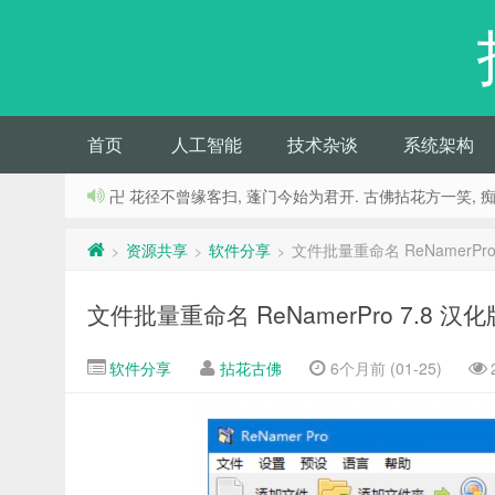
首页
人工智能
技术杂谈
系统架构
卍 花径不曾缘客扫, 蓬门今始为君开. 古佛拈花方一笑, 
资源共享
软件分享
文件批量重命名 ReNamer
>
>
>
文件批量重命名 ReNamerPro 7.
软件分享
拈花古佛
6个月前 (01-25)