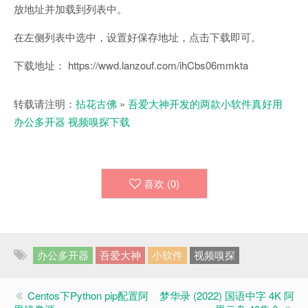
放地址并加载到列表中。
在左侧列表中选中，设置好保存地址，点击下载即可。
下载地址： https://wwd.lanzouf.com/ihCbs06mmkta
转载请注明：
拈花古佛
»
吾爱大神开发的两款小软件真好用
办公多开器 视频嗅探下载
喜欢 (
0
)
办公多开器
吾爱大神
小软件
视频嗅探
Centos下Python pip配置阿
梦华录 (2022) 国语中字 4K 阿