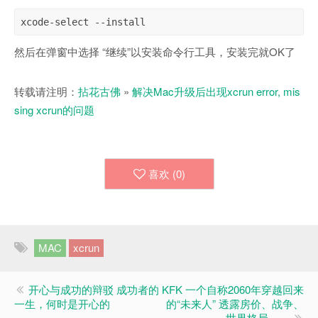
xcode-select --install
然后在弹窗中选择 “继续”以安装命令行工具，安装完就OK了
转载请注明：
拈花古佛
»
解决Mac升级后出现xcrun error, mis
sing xcrun的问题
喜欢 (
0
)
MAC
xcrun
开心与成功的辩驳 成功者的
KFK 一个自称2060年穿越回来
一生，何时是开心的
的“未来人” 透露房价、战争、
世界格局……