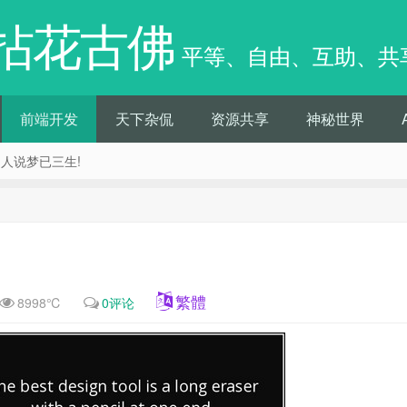
拈花古佛
平等、自由、互助、共
前端开发
天下杂侃
资源共享
神秘世界
痴人说梦已三生!
繁體
8998℃
0评论