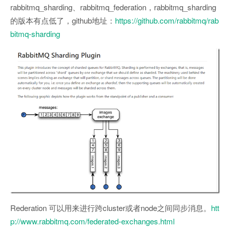
rabbitmq_sharding、rabbitmq_federation，rabbitmq_sharding
的版本有点低了，github地址：
https://github.com/rabbitmq/rab
bitmq-sharding
Rederation 可以用来进行跨cluster或者node之间同步消息。
htt
p://www.rabbitmq.com/federated-exchanges.html