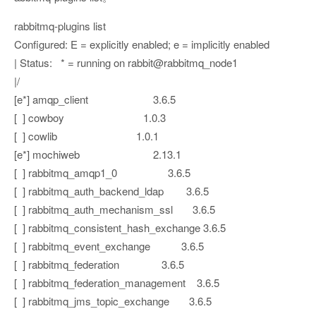
rabbitmq-plugins list
Configured: E = explicitly enabled; e = implicitly enabled
| Status: * = running on rabbit@rabbitmq_node1
|/
[e*] amqp_client 3.6.5
[ ] cowboy 1.0.3
[ ] cowlib 1.0.1
[e*] mochiweb 2.13.1
[ ] rabbitmq_amqp1_0 3.6.5
[ ] rabbitmq_auth_backend_ldap 3.6.5
[ ] rabbitmq_auth_mechanism_ssl 3.6.5
[ ] rabbitmq_consistent_hash_exchange 3.6.5
[ ] rabbitmq_event_exchange 3.6.5
[ ] rabbitmq_federation 3.6.5
[ ] rabbitmq_federation_management 3.6.5
[ ] rabbitmq_jms_topic_exchange 3.6.5